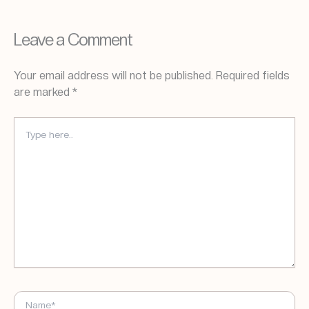
Leave a Comment
Your email address will not be published.
Required fields
are marked
*
TYPE
HERE..
NAME*