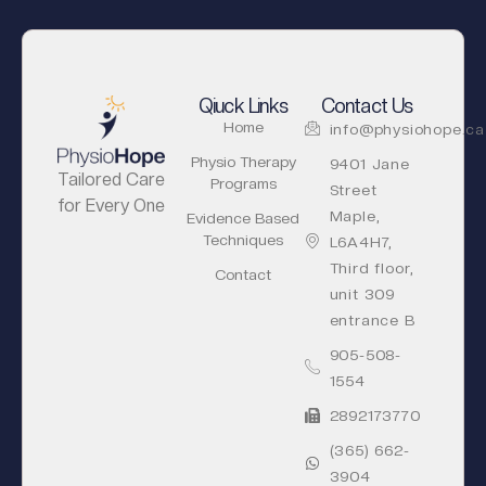
Qiuck Links
Contact Us
Home
info@physiohope.ca
Physio Therapy
9401 Jane
Tailored Care
Programs
Street
for Every One
Maple,
Evidence Based
Techniques
L6A4H7,
Third floor,
Contact
unit 309
entrance B
905-508-
1554
2892173770
(365) 662-
3904