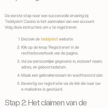
De eerste stap naar een succesvolle ervaring bij
Teddyslot Casino is het aanmaken van een account.
Volg deze instructies om u te registreren:
Bezoek de
teddyslot
website.
Klik op de knop ‘Registreren’ in de
rechterbovenhoek van de pagina.
Vul uw persoonlijke gegevens in, inclusief naam,
adres, en geboortedatum.
Maak een gebruikersnaam en wachtwoord aan.
Bevestig uw registratie via de link die naar uw
e-mailadres is gestuurd.
Stap 2: Het claimen van de