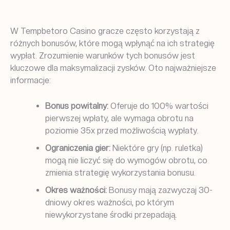
W Tempbetoro Casino gracze często korzystają z
różnych bonusów, które mogą wpłynąć na ich strategię
wypłat. Zrozumienie warunków tych bonusów jest
kluczowe dla maksymalizacji zysków. Oto najważniejsze
informacje:
Bonus powitalny:
Oferuje do 100% wartości
pierwszej wpłaty, ale wymaga obrotu na
poziomie 35x przed możliwością wypłaty.
Ograniczenia gier:
Niektóre gry (np. ruletka)
mogą nie liczyć się do wymogów obrotu, co
zmienia strategię wykorzystania bonusu.
Okres ważności:
Bonusy mają zazwyczaj 30-
dniowy okres ważności, po którym
niewykorzystane środki przepadają.