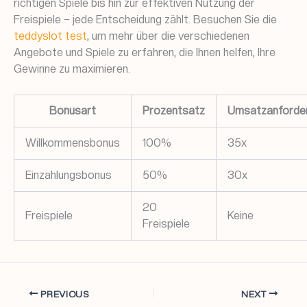
richtigen Spiele bis hin zur effektiven Nutzung der
Freispiele – jede Entscheidung zählt. Besuchen Sie die
teddyslot test
, um mehr über die verschiedenen
Angebote und Spiele zu erfahren, die Ihnen helfen, Ihre
Gewinne zu maximieren.
Bonusart
Prozentsatz
Umsatzanforde
Willkommensbonus
100%
35x
Einzahlungsbonus
50%
30x
20
Freispiele
Keine
Freispiele
PREVIOUS
NEXT