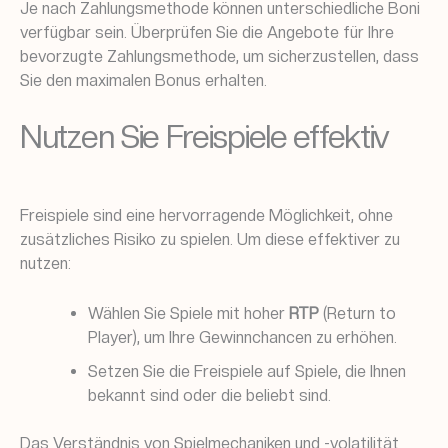
Je nach Zahlungsmethode können unterschiedliche Boni
verfügbar sein. Überprüfen Sie die Angebote für Ihre
bevorzugte Zahlungsmethode, um sicherzustellen, dass
Sie den maximalen Bonus erhalten.
Nutzen Sie Freispiele effektiv
Freispiele sind eine hervorragende Möglichkeit, ohne
zusätzliches Risiko zu spielen. Um diese effektiver zu
nutzen:
Wählen Sie Spiele mit hoher
RTP
(Return to
Player), um Ihre Gewinnchancen zu erhöhen.
Setzen Sie die Freispiele auf Spiele, die Ihnen
bekannt sind oder die beliebt sind.
Das Verständnis von Spielmechaniken und -volatilität