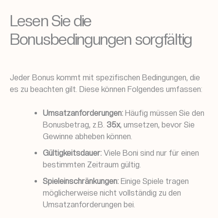
Lesen Sie die
Bonusbedingungen sorgfältig
Jeder Bonus kommt mit spezifischen Bedingungen, die
es zu beachten gilt. Diese können Folgendes umfassen:
Umsatzanforderungen:
Häufig müssen Sie den
Bonusbetrag, z.B.
35x
, umsetzen, bevor Sie
Gewinne abheben können.
Gültigkeitsdauer:
Viele Boni sind nur für einen
bestimmten Zeitraum gültig.
Spieleinschränkungen:
Einige Spiele tragen
möglicherweise nicht vollständig zu den
Umsatzanforderungen bei.