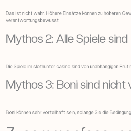
Das ist nicht wahr. Höhere Einsätze können zu höheren Ge
verantwortungsbewusst.
Mythos 2: Alle Spiele sind 
Die Spiele im slothunter casino sind von unabhängigen Prüfi
Mythos 3: Boni sind nicht v
Boni können sehr vorteilhaft sein, solange Sie die Bedingung