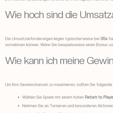
Wie hoch sind die Umsat
Die Umsatzanforderungen liegen typischerweise bei
35x
fü
vornehmen können. Wenn Sie beispielsweise einen Bonus vo
Wie kann ich meine Gewi
Um Ihre Gewinnchancen zu maximieren, sollten Sie folgende
Wählen Sie Spiele mit einem hohen
Return to Playe
Nehmen Sie an Turnieren und besonderen Aktionen 