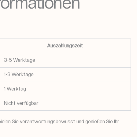
formationen
Auszahlungszeit
3-5 Werktage
1-3 Werktage
1 Werktag
Nicht verfügbar
Spielen Sie verantwortungsbewusst und genießen Sie Ihr