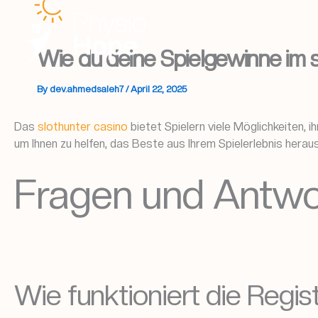
Skip
to
content
Wie du deine Spielgewinne im s
By
dev.ahmedsaleh7
/
April 22, 2025
Das
slothunter casino
bietet Spielern viele Möglichkeiten,
um Ihnen zu helfen, das Beste aus Ihrem Spielerlebnis herau
Fragen und Antwo
Wie funktioniert die Regis