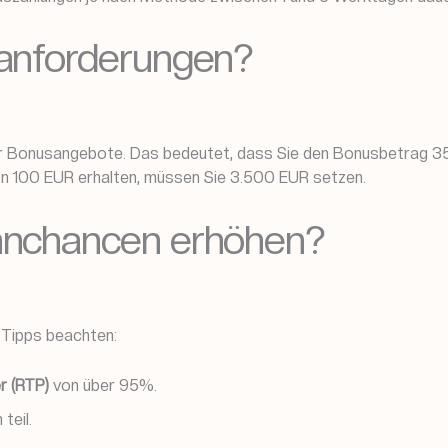
zanforderungen?
r Bonusangebote. Das bedeutet, dass Sie den Bonusbetrag 35
n 100 EUR erhalten, müssen Sie 3.500 EUR setzen.
nnchancen erhöhen?
 Tipps beachten:
r (RTP)
von über 95%.
teil.