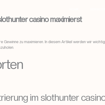
HOME
SERVICE
lothunter casino maximierst
 ihre Gewinne zu maximieren. In diesem Artikel werden wir wich
szuholen.
rten
trierung im slothunter casin