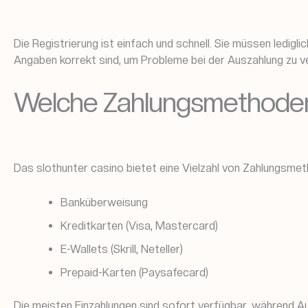
Die Registrierung ist einfach und schnell. Sie müssen ledigl
Angaben korrekt sind, um Probleme bei der Auszahlung zu ve
Welche Zahlungsmethoden
Das slothunter casino bietet eine Vielzahl von Zahlungsmet
Banküberweisung
Kreditkarten (Visa, Mastercard)
E-Wallets (Skrill, Neteller)
Prepaid-Karten (Paysafecard)
Die meisten Einzahlungen sind sofort verfügbar, während 