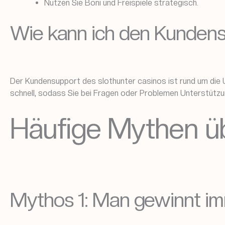
Nutzen Sie Boni und Freispiele strategisch.
Wie kann ich den Kundens
Der Kundensupport des slothunter casinos ist rund um die Uh
schnell, sodass Sie bei Fragen oder Problemen Unterstützu
Häufige Mythen üb
Mythos 1: Man gewinnt imm