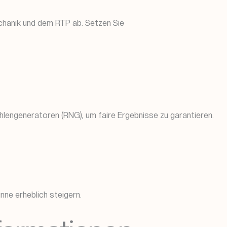
chanik und dem RTP ab. Setzen Sie
ahlengeneratoren (RNG), um faire Ergebnisse zu garantieren.
nne erheblich steigern.