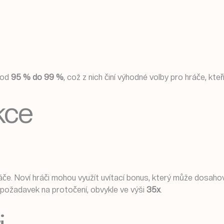
 od
95 % do 99 %
, což z nich činí výhodné volby pro hráče, kte
kce
hráče. Noví hráči mohou využít uvítací bonus, který může dosah
í požadavek na protočení, obvykle ve výši
35x
.