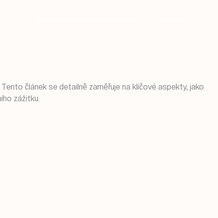
S
EVIDENCE BASED TECHNIQUES
CONTACT
 Tento článek se detailně zaměřuje na klíčové aspekty, jako
ího zážitku.