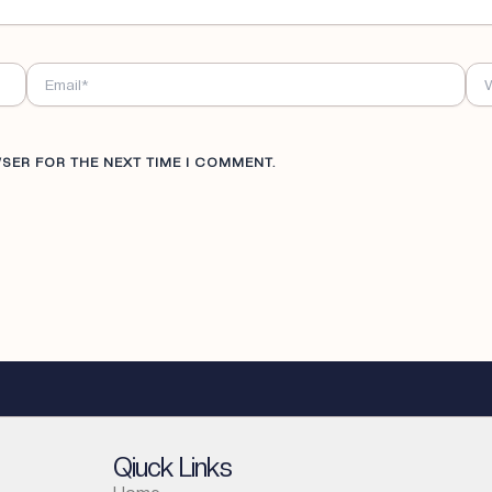
EMAIL*
WE
WSER FOR THE NEXT TIME I COMMENT.
Qiuck Links