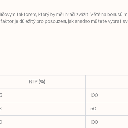
klíčovým faktorem, který by měli hráči zvážit. Většina bonusů
faktor je důležitý pro posouzení, jak snadno můžete vybrat své
RTP (%)
5
100
3
50
9
100