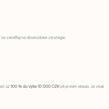
ří se zaměřují na dlouhodobé strategie.
ovat až
100 % do výše 10 000 CZK
při prvním vkladu. Je však