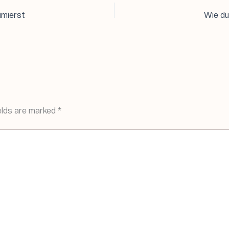
imierst
Wie du
elds are marked
*