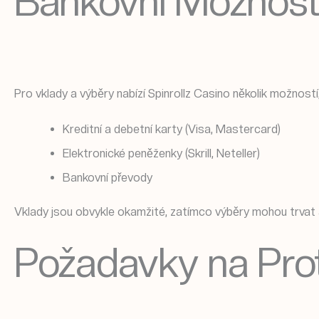
Bankovní Možnost
Pro vklady a výběry nabízí Spinrollz Casino několik možností
Kreditní a debetní karty (Visa, Mastercard)
Elektronické peněženky (Skrill, Neteller)
Bankovní převody
Vklady jsou obvykle okamžité, zatímco výběry mohou trvat
Požadavky na Pro