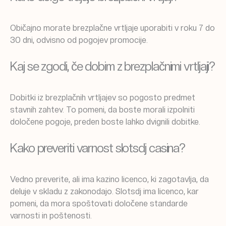
Običajno morate brezplačne vrtljaje uporabiti v roku 7 do
30 dni, odvisno od pogojev promocije.
Kaj se zgodi, če dobim z brezplačnimi vrtljaji?
Dobitki iz brezplačnih vrtljajev so pogosto predmet
stavnih zahtev. To pomeni, da boste morali izpolniti
določene pogoje, preden boste lahko dvignili dobitke.
Kako preveriti varnost slotsdj casina?
Vedno preverite, ali ima kazino licenco, ki zagotavlja, da
deluje v skladu z zakonodajo. Slotsdj ima licenco, kar
pomeni, da mora spoštovati določene standarde
varnosti in poštenosti.