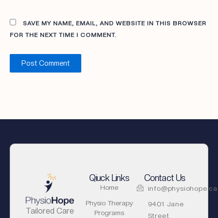
SAVE MY NAME, EMAIL, AND WEBSITE IN THIS BROWSER
FOR THE NEXT TIME I COMMENT.
Qiuck Links
Contact Us
Home
info@physiohope.ca
Physio Therapy
9401 Jane
Tailored Care
Programs
Street