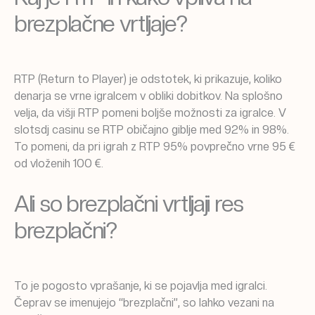
brezplačne vrtljaje?
RTP (Return to Player) je odstotek, ki prikazuje, koliko
denarja se vrne igralcem v obliki dobitkov. Na splošno
velja, da višji RTP pomeni boljše možnosti za igralce. V
slotsdj casinu se RTP običajno giblje med 92% in 98%.
To pomeni, da pri igrah z RTP 95% povprečno vrne 95 €
od vloženih 100 €.
Ali so brezplačni vrtljaji res
brezplačni?
To je pogosto vprašanje, ki se pojavlja med igralci.
Čeprav se imenujejo “brezplačni”, so lahko vezani na