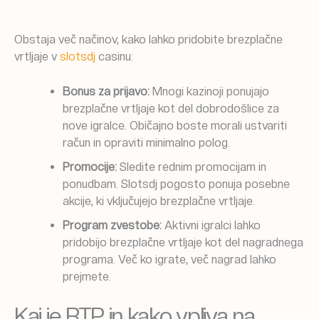
Obstaja več načinov, kako lahko pridobite brezplačne
vrtljaje v
slotsdj
casinu:
Bonus za prijavo:
Mnogi kazinoji ponujajo
brezplačne vrtljaje kot del dobrodošlice za
nove igralce. Običajno boste morali ustvariti
račun in opraviti minimalno polog.
Promocije:
Sledite rednim promocijam in
ponudbam. Slotsdj pogosto ponuja posebne
akcije, ki vključujejo brezplačne vrtljaje.
Program zvestobe:
Aktivni igralci lahko
pridobijo brezplačne vrtljaje kot del nagradnega
programa. Več ko igrate, več nagrad lahko
prejmete.
Kaj je RTP in kako vpliva na