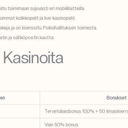
tu toimimaan sujuvasti eri mobiililaitteilla.
immat kolikkopelit ja live-kasinopelit.
eja ja on lisensoitu Poliisihallituksen toimesta.
hatin ja sähköpostin kautta.
 Kasinoita
nen
Bonukset
Tervetuliaisbonus 100% + 50 ilmaiskier
Vain 50% bonus