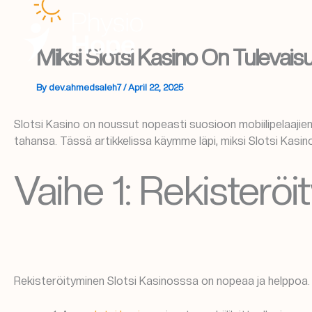
Skip
to
content
Miksi Slotsi Kasino On Tulevais
By
dev.ahmedsaleh7
/
April 22, 2025
Slotsi Kasino on noussut nopeasti suosioon mobiilipelaajie
tahansa. Tässä artikkelissa käymme läpi, miksi Slotsi Kasino o
Vaihe 1: Rekisterö
Rekisteröityminen Slotsi Kasinosssa on nopeaa ja helppoa.