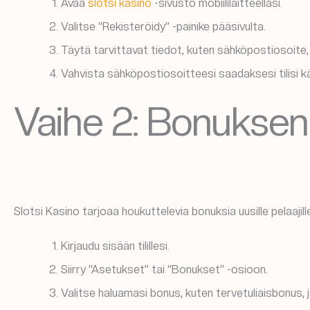
Avaa
slotsi kasino
-sivusto mobiililaitteellasi.
Valitse “Rekisteröidy” -painike pääsivulta.
Täytä tarvittavat tiedot, kuten sähköpostiosoite, 
Vahvista sähköpostiosoitteesi saadaksesi tilisi k
Vaihe 2: Bonuksen
Slotsi Kasino tarjoaa houkuttelevia bonuksia uusille pelaajill
Kirjaudu sisään tilillesi.
Siirry “Asetukset” tai “Bonukset” -osioon.
Valitse haluamasi bonus, kuten tervetuliaisbonus, j