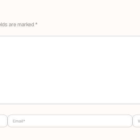
elds are marked
*
EMAIL*
WE