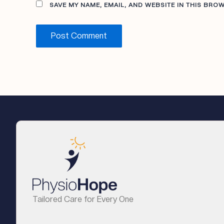
SAVE MY NAME, EMAIL, AND WEBSITE IN THIS BRO
Tailored Care for Every One