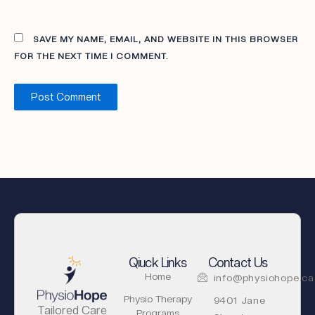
SAVE MY NAME, EMAIL, AND WEBSITE IN THIS BROWSER
FOR THE NEXT TIME I COMMENT.
Qiuck Links
Contact Us
Home
info@physiohope.ca
Physio Therapy
9401 Jane
Tailored Care
Programs