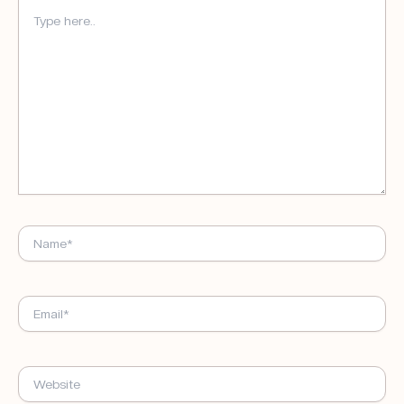
TYPE
HERE..
NAME*
EMAIL*
WEBSITE