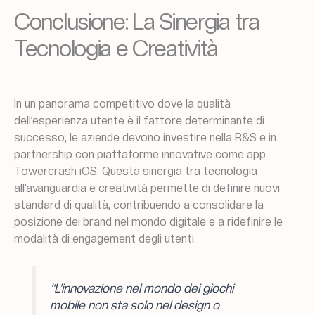
Conclusione: La Sinergia tra
Tecnologia e Creatività
In un panorama competitivo dove la qualità
dell’esperienza utente è il fattore determinante di
successo, le aziende devono investire nella R&S e in
partnership con piattaforme innovative come app
Towercrash iOS. Questa sinergia tra tecnologia
all’avanguardia e creatività permette di definire nuovi
standard di qualità, contribuendo a consolidare la
posizione dei brand nel mondo digitale e a ridefinire le
modalità di engagement degli utenti.
“L’innovazione nel mondo dei giochi
mobile non sta solo nel design o