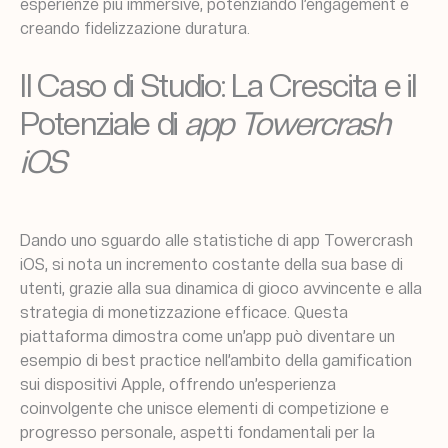
esperienze più immersive, potenziando l’engagement e
creando fidelizzazione duratura.
Il Caso di Studio: La Crescita e il
Potenziale di
app Towercrash
iOS
Dando uno sguardo alle statistiche di app Towercrash
iOS, si nota un incremento costante della sua base di
utenti, grazie alla sua dinamica di gioco avvincente e alla
strategia di monetizzazione efficace. Questa
piattaforma dimostra come un’app può diventare un
esempio di best practice nell’ambito della gamification
sui dispositivi Apple, offrendo un’esperienza
coinvolgente che unisce elementi di competizione e
progresso personale, aspetti fondamentali per la