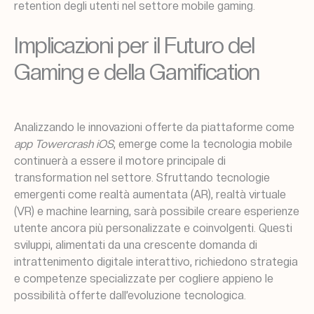
retention degli utenti nel settore mobile gaming.
Implicazioni per il Futuro del
Gaming e della Gamification
Analizzando le innovazioni offerte da piattaforme come
app Towercrash iOS
, emerge come la tecnologia mobile
continuerà a essere il motore principale di
transformation nel settore. Sfruttando tecnologie
emergenti come realtà aumentata (AR), realtà virtuale
(VR) e machine learning, sarà possibile creare esperienze
utente ancora più personalizzate e coinvolgenti. Questi
sviluppi, alimentati da una crescente domanda di
intrattenimento digitale interattivo, richiedono strategia
e competenze specializzate per cogliere appieno le
possibilità offerte dall’evoluzione tecnologica.