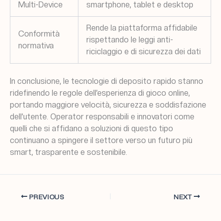
Multi-Device
smartphone, tablet e desktop
Rende la piattaforma affidabile
Conformità
rispettando le leggi anti-
normativa
riciclaggio e di sicurezza dei dati
In conclusione, le tecnologie di deposito rapido stanno
ridefinendo le regole dell’esperienza di gioco online,
portando maggiore velocità, sicurezza e soddisfazione
dell’utente. Operator responsabili e innovatori come
quelli che si affidano a soluzioni di questo tipo
continuano a spingere il settore verso un futuro più
smart, trasparente e sostenibile.
PREVIOUS
NEXT