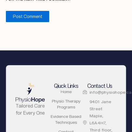
Qiuck Links
Contact Us
Home
info@physiohope.ca
Physio Therapy
9401 Jane
Tailored Care
Programs
Street
for Every One
Maple,
Evidence Based
Techniques
L6A4H7,
Third floor,
Contact