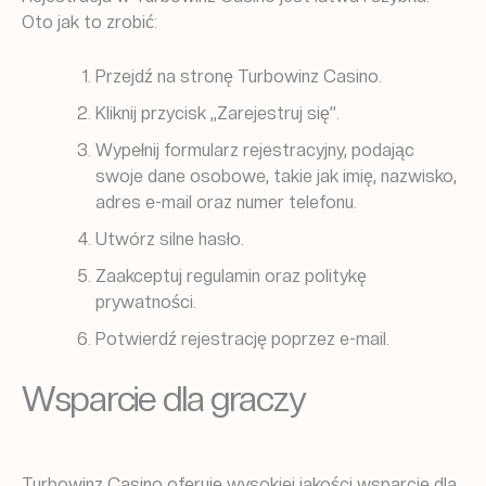
Oto jak to zrobić:
Przejdź na stronę Turbowinz Casino.
Kliknij przycisk „Zarejestruj się”.
Wypełnij formularz rejestracyjny, podając
swoje dane osobowe, takie jak imię, nazwisko,
adres e-mail oraz numer telefonu.
Utwórz silne hasło.
Zaakceptuj regulamin oraz politykę
prywatności.
Potwierdź rejestrację poprzez e-mail.
Wsparcie dla graczy
Turbowinz Casino oferuje wysokiej jakości wsparcie dla