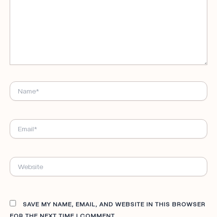
NAME*
EMAIL*
WEBSITE
SAVE MY NAME, EMAIL, AND WEBSITE IN THIS BROWSER
FOR THE NEXT TIME I COMMENT.