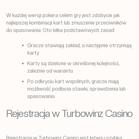
W każdej wersji pokera celem gry jest zdobycie jak
najlepszej kombinacji kart lub zmuszenie przeciwników
do spasowania. Oto kilka podstawowych zasad:
Gracze stawiają zakład, a następnie otrzymują
karty.
Karty są dzielone w określonej kolejności,
zależnie od wariantu.
Po odkryciu kart wspólnych, gracze mają
możliwość podbicia stawki, sprawdzenia lub
spasowania.
Rejestracja w Turbowinz Casino
Rejestracja w Turbowinz Casino jest łatwa i szybka.