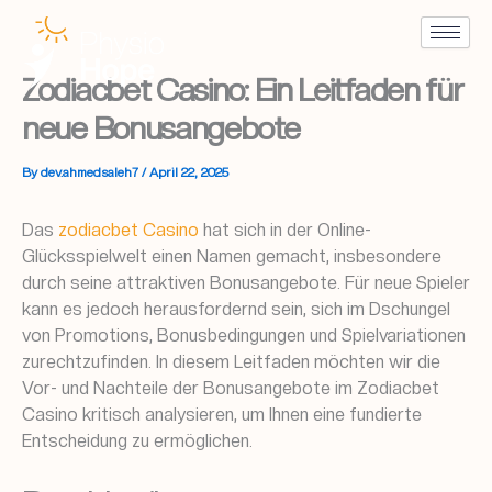
Skip
to
content
Zodiacbet Casino: Ein Leitfaden für
neue Bonusangebote
By
dev.ahmedsaleh7
/
April 22, 2025
Das
zodiacbet Casino
hat sich in der Online-
Glücksspielwelt einen Namen gemacht, insbesondere
durch seine attraktiven Bonusangebote. Für neue Spieler
kann es jedoch herausfordernd sein, sich im Dschungel
von Promotions, Bonusbedingungen und Spielvariationen
zurechtzufinden. In diesem Leitfaden möchten wir die
Vor- und Nachteile der Bonusangebote im Zodiacbet
Casino kritisch analysieren, um Ihnen eine fundierte
Entscheidung zu ermöglichen.