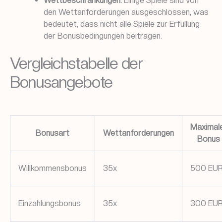
Wettbeschränkungen:
Einige Spiele sind von
den Wettanforderungen ausgeschlossen, was
bedeutet, dass nicht alle Spiele zur Erfüllung
der Bonusbedingungen beitragen.
Vergleichstabelle der
Bonusangebote
Maximal
Bonusart
Wettanforderungen
Bonus
Willkommensbonus
35x
500 EU
Einzahlungsbonus
35x
300 EU