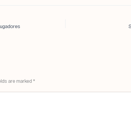
 Jugadores
S
elds are marked
*