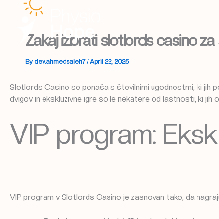
Skip
to
content
Zakaj izbrati slotlords casino za
By
dev.ahmedsaleh7
/
April 22, 2025
Slotlords Casino se ponaša s številnimi ugodnostmi, ki jih po
dvigov in ekskluzivne igre so le nekatere od lastnosti, ki jih
VIP program: Ekskl
VIP program v Slotlords Casino je zasnovan tako, da nagrajuje 