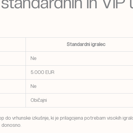
 standardnih in VIP
Standardni igralec
Ne
5.000 EUR
Ne
Običajni
 do vrhunske izkušnje, ki je prilagojena potrebam visokih igralc
di donosno.