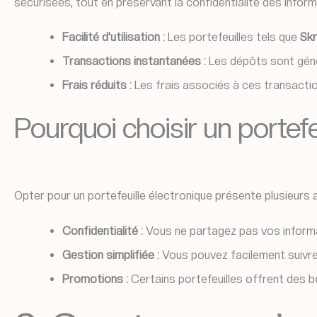
sécurisées, tout en préservant la confidentialité des infor
Facilité d’utilisation :
Les portefeuilles tels que
Skri
Transactions instantanées :
Les dépôts sont géné
Frais réduits :
Les frais associés à ces transactio
Pourquoi choisir un portefe
Opter pour un portefeuille électronique présente plusieurs 
Confidentialité :
Vous ne partagez pas vos informa
Gestion simplifiée :
Vous pouvez facilement suivre
Promotions :
Certains portefeuilles offrent des bo