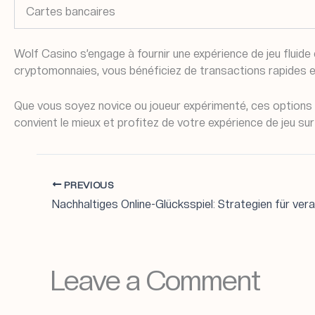
Cartes bancaires
Wolf Casino s’engage à fournir une expérience de jeu fluid
cryptomonnaies, vous bénéficiez de transactions rapides et 
Que vous soyez novice ou joueur expérimenté, ces options vo
convient le mieux et profitez de votre expérience de jeu su
PREVIOUS
Leave a Comment