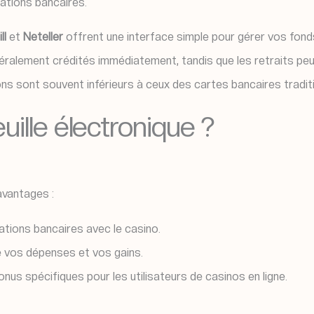
mations bancaires.
ll
et
Neteller
offrent une interface simple pour gérer vos fond
ralement crédités immédiatement, tandis que les retraits peu
ns sont souvent inférieurs à ceux des cartes bancaires traditi
uille électronique ?
avantages :
tions bancaires avec le casino.
 vos dépenses et vos gains.
nus spécifiques pour les utilisateurs de casinos en ligne.