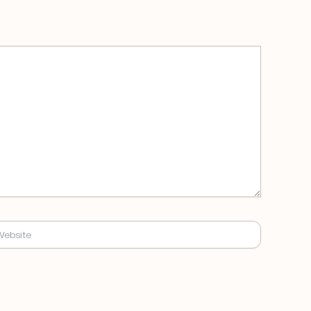
BSITE