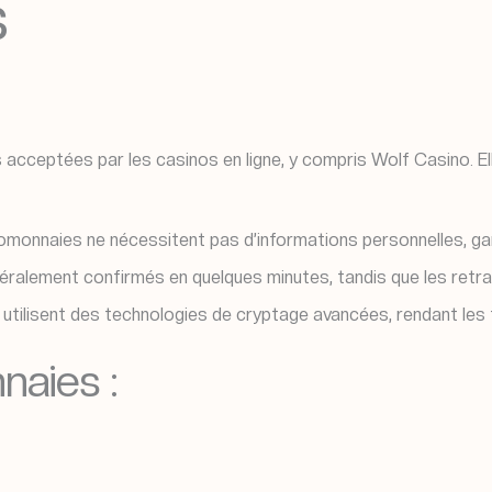
s
us acceptées par les casinos en ligne, y compris Wolf Casino. 
monnaies ne nécessitent pas d’informations personnelles, gar
alement confirmés en quelques minutes, tandis que les retrai
tilisent des technologies de cryptage avancées, rendant les 
aies :