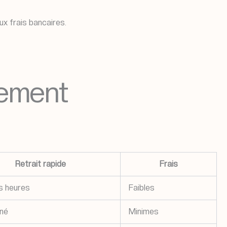
x frais bancaires.
iement
Retrait rapide
Frais
s heures
Faibles
ané
Minimes