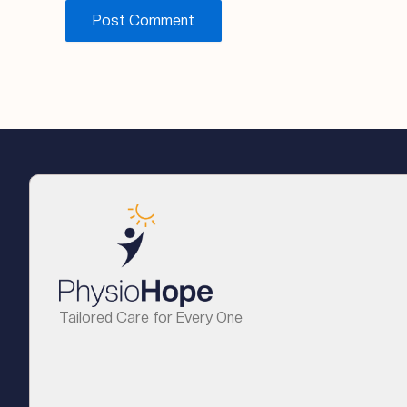
Tailored Care for Every One