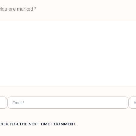
elds are marked
*
EMAIL*
WE
WSER FOR THE NEXT TIME I COMMENT.