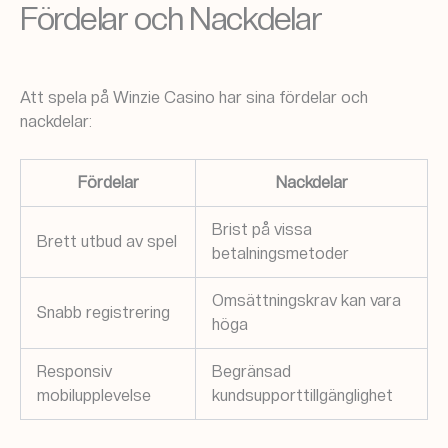
Fördelar och Nackdelar
Att spela på Winzie Casino har sina fördelar och
nackdelar:
Fördelar
Nackdelar
Brist på vissa
Brett utbud av spel
betalningsmetoder
Omsättningskrav kan vara
Snabb registrering
höga
Responsiv
Begränsad
mobilupplevelse
kundsupporttillgänglighet