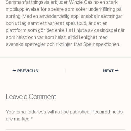
Sammanfattningsvis erbjuder Winzie Casino en stark
mobilupplevelse för spelare som söker underhållning på
språng. Med en användarvänlig app, snabba insättningar
och uttag samt ett varierat spelutbud, är det en
plattform som gör det enkelt att njuta av casinospel när
som helst och var som helst, alltid i enlighet med
svenska spelregler och riktlinjer från Spelinspektionen.
PREVIOUS
NEXT
Leave a Comment
Your email address will not be published.
Required fields
are marked
*