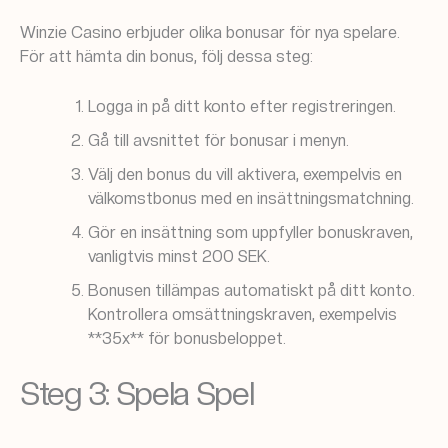
Winzie Casino erbjuder olika bonusar för nya spelare.
För att hämta din bonus, följ dessa steg:
Logga in på ditt konto efter registreringen.
Gå till avsnittet för bonusar i menyn.
Välj den bonus du vill aktivera, exempelvis en
välkomstbonus med en insättningsmatchning.
Gör en insättning som uppfyller bonuskraven,
vanligtvis minst 200 SEK.
Bonusen tillämpas automatiskt på ditt konto.
Kontrollera omsättningskraven, exempelvis
**35x** för bonusbeloppet.
Steg 3: Spela Spel