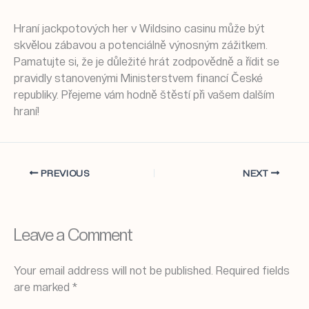
Hraní jackpotových her v Wildsino casinu může být
skvělou zábavou a potenciálně výnosným zážitkem.
Pamatujte si, že je důležité hrát zodpovědně a řídit se
pravidly stanovenými Ministerstvem financí České
republiky. Přejeme vám hodně štěstí při vašem dalším
hraní!
PREVIOUS
NEXT
Leave a Comment
Your email address will not be published.
Required fields
are marked
*