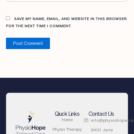
SAVE MY NAME, EMAIL, AND WEBSITE IN THIS BROWSER
FOR THE NEXT TIME I COMMENT.
Qiuck Links
Contact Us
Home
info@physiohope.ca
Physio Therapy
9401 Jane