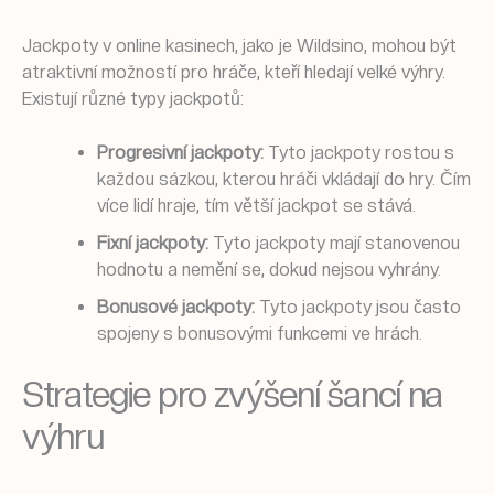
Jackpoty v online kasinech, jako je Wildsino, mohou být
atraktivní možností pro hráče, kteří hledají velké výhry.
Existují různé typy jackpotů:
Progresivní jackpoty:
Tyto jackpoty rostou s
každou sázkou, kterou hráči vkládají do hry. Čím
více lidí hraje, tím větší jackpot se stává.
Fixní jackpoty:
Tyto jackpoty mají stanovenou
hodnotu a nemění se, dokud nejsou vyhrány.
Bonusové jackpoty:
Tyto jackpoty jsou často
spojeny s bonusovými funkcemi ve hrách.
Strategie pro zvýšení šancí na
výhru