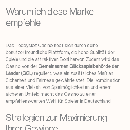
Warum ich diese Marke
empfehle
Das Teddyslot Casino hebt sich durch seine
benutzerfreundliche Plattform, die hohe Qualität der
Spiele und die attraktiven Boni hervor. Zudem wird das
Casino von der
Gemeinsamen Glücksspielbehörde der
Länder (GGL)
reguliert, was ein zusätzliches Maß an
Sicherheit und Fairness gewährleistet. Die Kombination
aus einer Vielzahl von Spielmöglichkeiten und einem
sicheren Umfeld macht das Casino zu einer
empfehlenswerten Wahl für Spieler in Deutschland.
Strategien zur Maximierung
Ihrer Gewinne