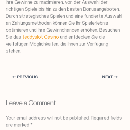
Ihre Gewinne zu maximieren, von der Auswahl der
richtigen Spiele bis hin zu den besten Bonusangeboten.
Durch strategisches Spielen und eine fundierte Auswahl
an Zahlungsmethoden können Sie Ihr Spielerlebnis
optimieren und Ihre Gewinnchancen erhöhen. Besuchen
Sie das
teddyslot Casino
und entdecken Sie die
vielfältigen Möglichkeiten, die Ihnen zur Verfügung
stehen.
PREVIOUS
NEXT
Leave a Comment
Your email address will not be published.
Required fields
are marked
*