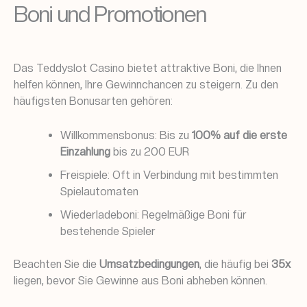
Boni und Promotionen
Das Teddyslot Casino bietet attraktive Boni, die Ihnen
helfen können, Ihre Gewinnchancen zu steigern. Zu den
häufigsten Bonusarten gehören:
Willkommensbonus: Bis zu
100% auf die erste
Einzahlung
bis zu 200 EUR
Freispiele: Oft in Verbindung mit bestimmten
Spielautomaten
Wiederladeboni: Regelmäßige Boni für
bestehende Spieler
Beachten Sie die
Umsatzbedingungen
, die häufig bei
35x
liegen, bevor Sie Gewinne aus Boni abheben können.