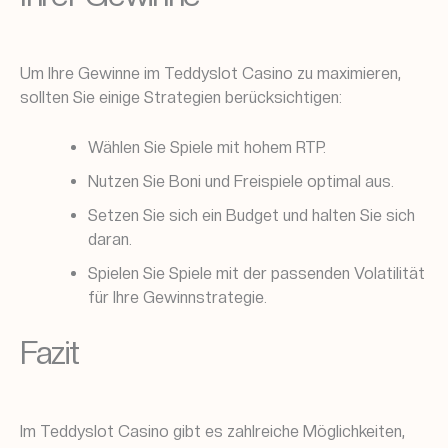
Um Ihre Gewinne im Teddyslot Casino zu maximieren,
sollten Sie einige Strategien berücksichtigen:
Wählen Sie Spiele mit hohem RTP.
Nutzen Sie Boni und Freispiele optimal aus.
Setzen Sie sich ein Budget und halten Sie sich
daran.
Spielen Sie Spiele mit der passenden Volatilität
für Ihre Gewinnstrategie.
Fazit
Im Teddyslot Casino gibt es zahlreiche Möglichkeiten,