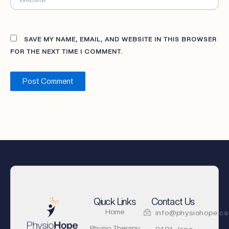
SAVE MY NAME, EMAIL, AND WEBSITE IN THIS BROWSER
FOR THE NEXT TIME I COMMENT.
Qiuck Links
Contact Us
Home
info@physiohope.ca
Physio Therapy