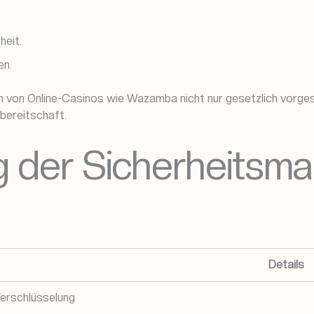
heit.
en.
 von Online-Casinos wie Wazamba nicht nur gesetzlich vorgesch
lbereitschaft.
 der Sicherheitsm
Details
erschlüsselung