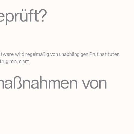
eprüft?
oftware wird regelmäßig von unabhängigen Prüfinstituten
rug minimiert.
smaßnahmen von