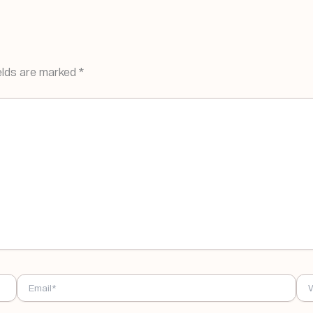
elds are marked
*
EMAIL*
WE