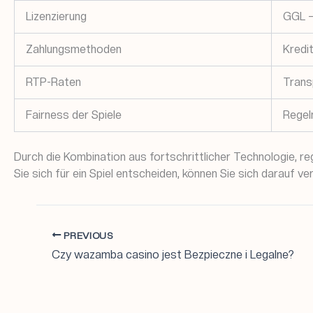
Lizenzierung
GGL –
Zahlungsmethoden
Kredi
RTP-Raten
Trans
Fairness der Spiele
Regel
Durch die Kombination aus fortschrittlicher Technologie, r
Sie sich für ein Spiel entscheiden, können Sie sich darauf v
PREVIOUS
Czy wazamba casino jest Bezpieczne i Legalne?