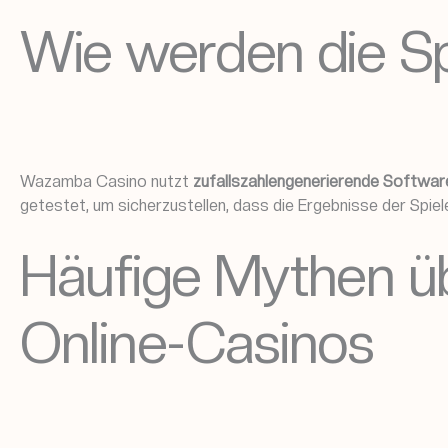
Wie werden die Sp
Wazamba Casino nutzt
zufallszahlengenerierende Softwar
getestet, um sicherzustellen, dass die Ergebnisse der Spiel
Häufige Mythen ü
Online-Casinos