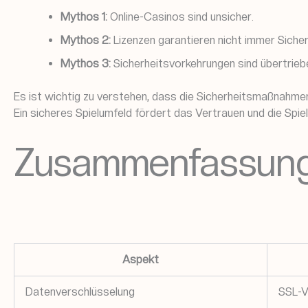
Mythos 1:
Online-Casinos sind unsicher.
Mythos 2:
Lizenzen garantieren nicht immer Sicher
Mythos 3:
Sicherheitsvorkehrungen sind übertrieb
Es ist wichtig zu verstehen, dass die Sicherheitsmaßnahmen
Ein sicheres Spielumfeld fördert das Vertrauen und die Spie
Zusammenfassung
Aspekt
Datenverschlüsselung
SSL-V