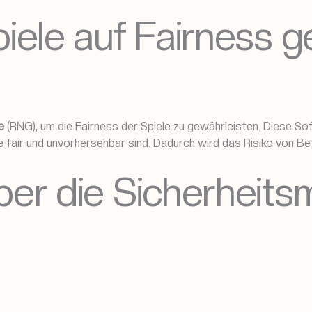
iele auf Fairness g
e
(RNG), um die Fairness der Spiele zu gewährleisten. Diese S
e fair und unvorhersehbar sind. Dadurch wird das Risiko von Bet
ber die Sicherheit