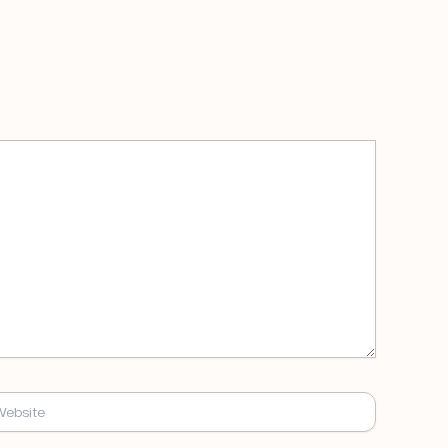
BSITE