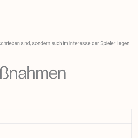
rieben sind, sondern auch im Interesse der Spieler liegen.
aßnahmen