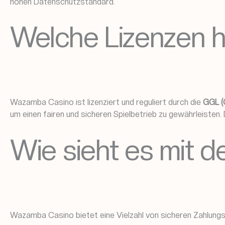
hohen Datenschutzstandard.
Welche Lizenzen 
Wazamba Casino ist lizenziert und reguliert durch die
GGL (
um einen fairen und sicheren Spielbetrieb zu gewährleisten.
Wie sieht es mit 
Wazamba Casino bietet eine Vielzahl von sicheren Zahlung