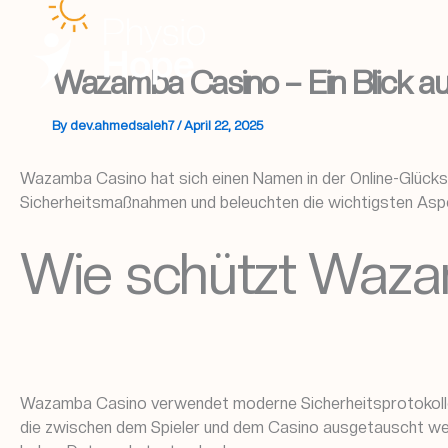
Skip
to
content
Wazamba Casino – Ein Blick a
By
dev.ahmedsaleh7
/
April 22, 2025
Wazamba Casino hat sich einen Namen in der Online-Glückss
Sicherheitsmaßnahmen und beleuchten die wichtigsten Aspek
Wie schützt Wazam
Wazamba Casino verwendet moderne Sicherheitsprotokolle, 
die zwischen dem Spieler und dem Casino ausgetauscht wer