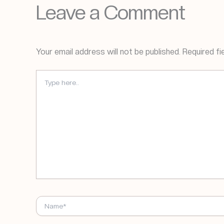
Leave a Comment
Your email address will not be published.
Required fi
TYPE
HERE..
NAME*