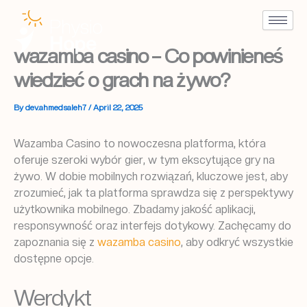
Skip
to
content
wazamba casino – Co powinieneś
wiedzieć o grach na żywo?
By
dev.ahmedsaleh7
/
April 22, 2025
Wazamba Casino to nowoczesna platforma, która
oferuje szeroki wybór gier, w tym ekscytujące gry na
żywo. W dobie mobilnych rozwiązań, kluczowe jest, aby
zrozumieć, jak ta platforma sprawdza się z perspektywy
użytkownika mobilnego. Zbadamy jakość aplikacji,
responsywność oraz interfejs dotykowy. Zachęcamy do
zapoznania się z
wazamba casino
, aby odkryć wszystkie
dostępne opcje.
Werdykt