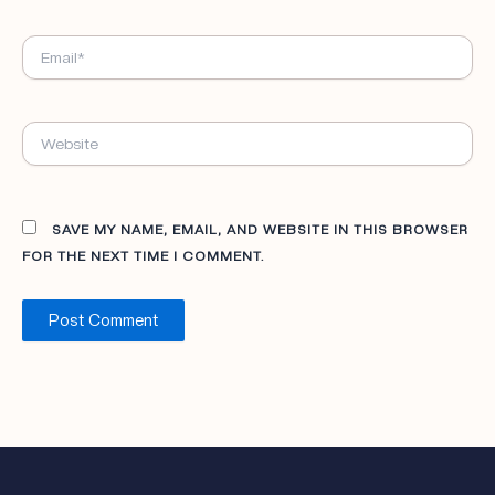
EMAIL*
WEBSITE
SAVE MY NAME, EMAIL, AND WEBSITE IN THIS BROWSER
FOR THE NEXT TIME I COMMENT.