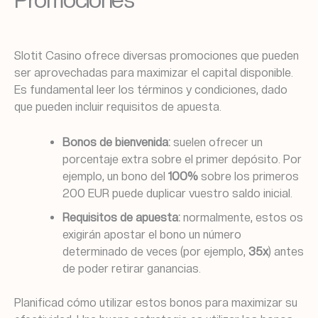
Promociones
Slotit Casino ofrece diversas promociones que pueden
ser aprovechadas para maximizar el capital disponible.
Es fundamental leer los términos y condiciones, dado
que pueden incluir requisitos de apuesta.
Bonos de bienvenida:
suelen ofrecer un
porcentaje extra sobre el primer depósito. Por
ejemplo, un bono del
100%
sobre los primeros
200 EUR puede duplicar vuestro saldo inicial.
Requisitos de apuesta:
normalmente, estos os
exigirán apostar el bono un número
determinado de veces (por ejemplo,
35x
) antes
de poder retirar ganancias.
Planificad cómo utilizar estos bonos para maximizar su