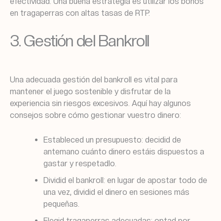
efectividad. Una buena estrategia es utilizar los bonos
en tragaperras con altas tasas de RTP.
3. Gestión del Bankroll
Una adecuada gestión del bankroll es vital para
mantener el juego sostenible y disfrutar de la
experiencia sin riesgos excesivos. Aquí hay algunos
consejos sobre cómo gestionar vuestro dinero:
Estableced un presupuesto: decidid de
antemano cuánto dinero estáis dispuestos a
gastar y respetadlo.
Dividid el bankroll: en lugar de apostar todo de
una vez, dividid el dinero en sesiones más
pequeñas.
Elegid tragaperras adecuadas: optad por