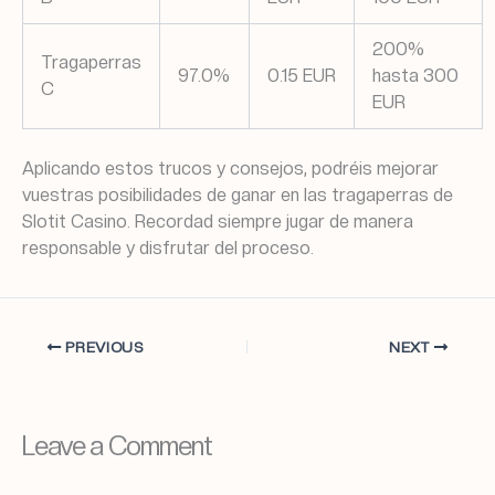
200%
Tragaperras
97.0%
0.15 EUR
hasta 300
C
EUR
Aplicando estos trucos y consejos, podréis mejorar
vuestras posibilidades de ganar en las tragaperras de
Slotit Casino. Recordad siempre jugar de manera
responsable y disfrutar del proceso.
PREVIOUS
NEXT
Leave a Comment