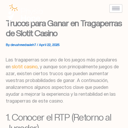
Skip
to
content
Trucos para Ganar en Tragaperras
de Slotit Casino
By
dev.ahmedsaleh7
/
April 22, 2025
Las tragaperras son uno de los juegos más populares
en
slotit casino
, y aunque son principalmente juegos de
azar, existen ciertos trucos que pueden aumentar
vuestras probabilidades de ganar. A continuación,
analizaremos algunos aspectos clave que pueden
ayudar a mejorar la experiencia y la rentabilidad en las
tragaperras de este casino.
1. Conocer el RTP (Retorno al