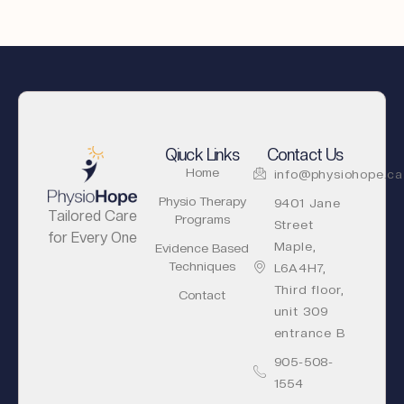
Qiuck Links
Contact Us
Home
info@physiohope.ca
Physio Therapy
9401 Jane
Tailored Care
Programs
Street
for Every One
Maple,
Evidence Based
Techniques
L6A4H7,
Third floor,
Contact
unit 309
entrance B
905-508-
1554