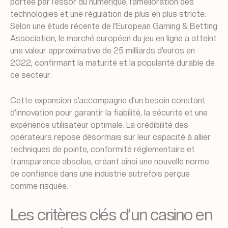
portée par l’essor du numérique, l’amélioration des
technologies et une régulation de plus en plus stricte.
Selon une étude récente de l’European Gaming & Betting
Association, le marché européen du jeu en ligne a atteint
une valeur approximative de 25 milliards d’euros en
2022, confirmant la maturité et la popularité durable de
ce secteur.
Cette expansion s’accompagne d’un besoin constant
d’innovation pour garantir la fiabilité, la sécurité et une
expérience utilisateur optimale. La crédibilité des
opérateurs repose désormais sur leur capacité à allier
techniques de pointe, conformité réglementaire et
transparence absolue, créant ainsi une nouvelle norme
de confiance dans une industrie autrefois perçue
comme risquée.
Les critères clés d’un casino en