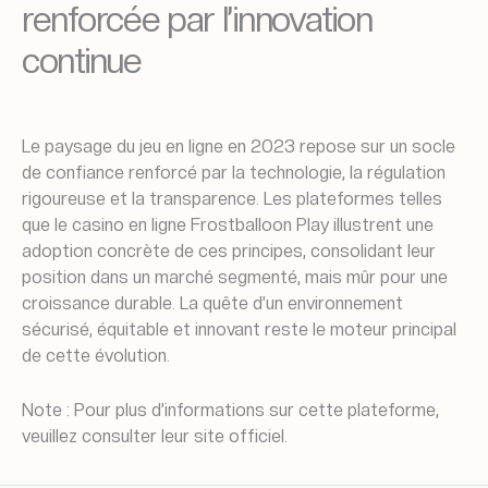
renforcée par l’innovation
continue
Le paysage du jeu en ligne en 2023 repose sur un socle
de confiance renforcé par la technologie, la régulation
rigoureuse et la transparence. Les plateformes telles
que le casino en ligne Frostballoon Play illustrent une
adoption concrète de ces principes, consolidant leur
position dans un marché segmenté, mais mûr pour une
croissance durable. La quête d’un environnement
sécurisé, équitable et innovant reste le moteur principal
de cette évolution.
Note : Pour plus d’informations sur cette plateforme,
veuillez consulter leur site officiel.