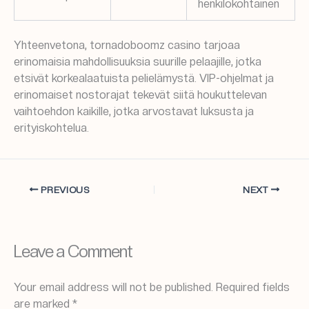
henkilökohtainen
Yhteenvetona, tornadoboomz casino tarjoaa
erinomaisia mahdollisuuksia suurille pelaajille, jotka
etsivät korkealaatuista pelielämystä. VIP-ohjelmat ja
erinomaiset nostorajat tekevät siitä houkuttelevan
vaihtoehdon kaikille, jotka arvostavat luksusta ja
erityiskohtelua.
PREVIOUS
NEXT
Leave a Comment
Your email address will not be published.
Required fields
are marked
*