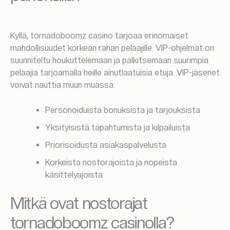
Kyllä, tornadoboomz casino tarjoaa erinomaiset
mahdollisuudet korkean rahan pelaajille. VIP-ohjelmat on
suunniteltu houkuttelemaan ja palkitsemaan suurimpia
pelaajia tarjoamalla heille ainutlaatuisia etuja. VIP-jäsenet
voivat nauttia muun muassa:
Personoiduista bonuksista ja tarjouksista
Yksityisistä tapahtumista ja kilpailuista
Priorisoidusta asiakaspalvelusta
Korkeista nostorajoista ja nopeista
käsittelyajoista
Mitkä ovat nostorajat
tornadoboomz casinolla?