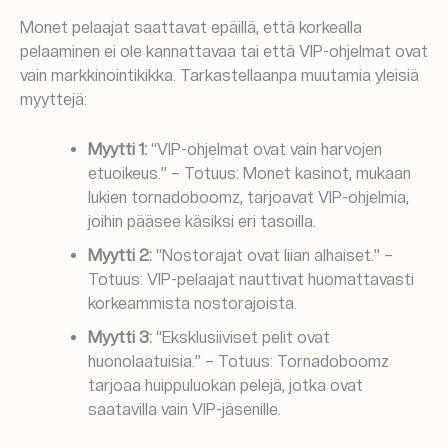
Monet pelaajat saattavat epäillä, että korkealla
pelaaminen ei ole kannattavaa tai että VIP-ohjelmat ovat
vain markkinointikikka. Tarkastellaanpa muutamia yleisiä
myyttejä:
Myytti 1:
“VIP-ohjelmat ovat vain harvojen
etuoikeus.” – Totuus: Monet kasinot, mukaan
lukien tornadoboomz, tarjoavat VIP-ohjelmia,
joihin pääsee käsiksi eri tasoilla.
Myytti 2:
“Nostorajat ovat liian alhaiset.” –
Totuus: VIP-pelaajat nauttivat huomattavasti
korkeammista nostorajoista.
Myytti 3:
“Eksklusiiviset pelit ovat
huonolaatuisia.” – Totuus: Tornadoboomz
tarjoaa huippuluokan pelejä, jotka ovat
saatavilla vain VIP-jäsenille.