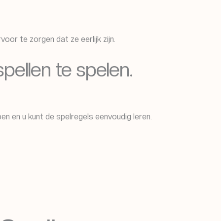
or te zorgen dat ze eerlijk zijn.
pellen te spelen.
pen en u kunt de spelregels eenvoudig leren.
.