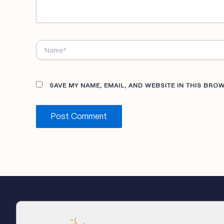
NAME*
SAVE MY NAME, EMAIL, AND WEBSITE IN THIS BRO