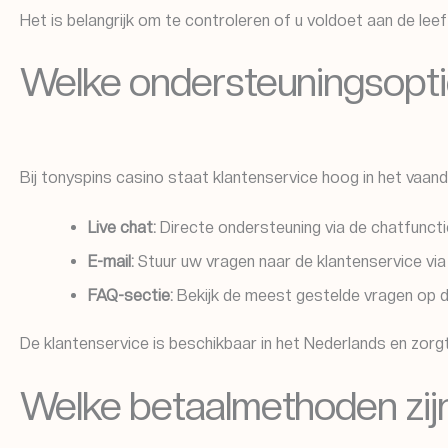
Het is belangrijk om te controleren of u voldoet aan de leef
Welke ondersteuningsoptie
Bij tonyspins casino staat klantenservice hoog in het vaande
Live chat:
Directe ondersteuning via de chatfuncti
E-mail:
Stuur uw vragen naar de klantenservice via
FAQ-sectie:
Bekijk de meest gestelde vragen op d
De klantenservice is beschikbaar in het Nederlands en zorgt 
Welke betaalmethoden zij