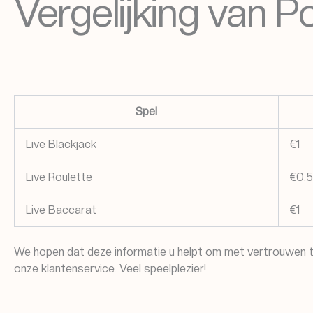
Vergelijking van P
Spel
Live Blackjack
€1
Live Roulette
€0.5
Live Baccarat
€1
We hopen dat deze informatie u helpt om met vertrouwen te
onze klantenservice. Veel speelplezier!