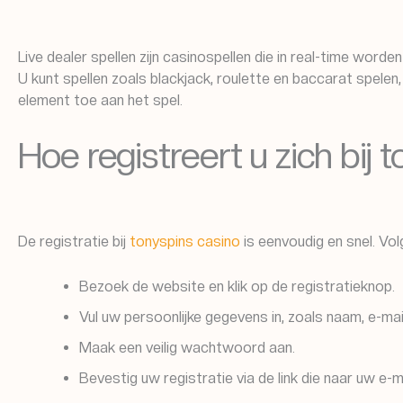
Live dealer spellen zijn casinospellen die in real-time word
U kunt spellen zoals blackjack, roulette en baccarat spelen,
element toe aan het spel.
Hoe registreert u zich bij 
De registratie bij
tonyspins casino
is eenvoudig en snel. Vo
Bezoek de website en klik op de registratieknop.
Vul uw persoonlijke gegevens in, zoals naam, e-m
Maak een veilig wachtwoord aan.
Bevestig uw registratie via de link die naar uw e-m