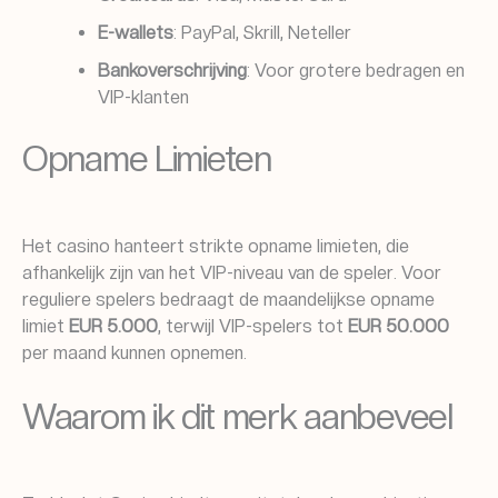
E-wallets
: PayPal, Skrill, Neteller
Bankoverschrijving
: Voor grotere bedragen en
VIP-klanten
Opname Limieten
Het casino hanteert strikte opname limieten, die
afhankelijk zijn van het VIP-niveau van de speler. Voor
reguliere spelers bedraagt de maandelijkse opname
limiet
EUR 5.000
, terwijl VIP-spelers tot
EUR 50.000
per maand kunnen opnemen.
Waarom ik dit merk aanbeveel