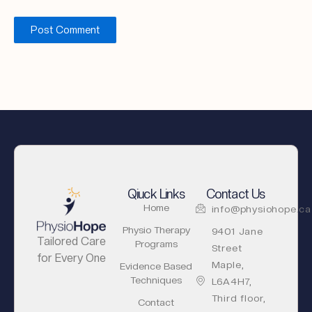
Qiuck Links
Contact Us
Home
info@physiohope.ca
Physio Therapy
9401 Jane
Tailored Care
Programs
Street
for Every One
Maple,
Evidence Based
Techniques
L6A4H7,
Third floor,
Contact