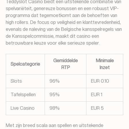
Teddyslot Casino biedt een uitstekende combinatie van
spelvariëteit, genereuze bonussen en een robuust VIP-
programma dat tegemoetkomt aan de behoeften van
high rollers. De focus op veiligheid en klanttevredenheid,
evenals de naleving van de Belgische kansspelregels van
de Kansspelcommissie, maakt dit casino een
betrouwbare keuze voor elke serieuze speler.
Gemiddelde
Minimale
Spelcategorie
RTP
Inzet
Slots
96%
EUR 0.10
Tafelspellen
95%
EUR 1
Live Casino
98%
EUR 5
Met zijn breed scala aan spellen en uitstekende