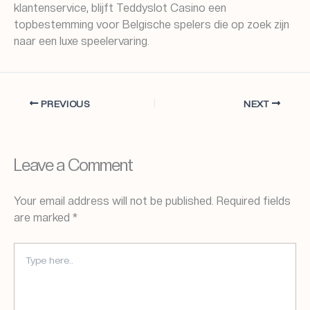
klantenservice, blijft Teddyslot Casino een
topbestemming voor Belgische spelers die op zoek zijn
naar een luxe speelervaring.
PREVIOUS
NEXT
Leave a Comment
Your email address will not be published.
Required fields
are marked
*
TYPE
HERE..