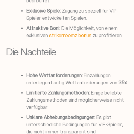
bearbeitet.
Exklusive Spiele:
Zugang zu speziell für VIP-
Spieler entwickelten Spielen.
Attraktive Boni:
Die Möglichkeit, von einem
exklusiven
strikerroomz bonus
zu profitieren.
Die Nachteile
Hohe Wettanforderungen:
Einzahlungen
unterliegen häufig Wettanforderungen von
35x
.
Limitierte Zahlungsmethoden:
Einige beliebte
Zahlungsmethoden sind möglicherweise nicht
verfügbar.
Unklare Abhebungsbedingungen:
Es gibt
unterschiedliche Bedingungen für VIP-Spieler,
die nicht immer transparent sind.