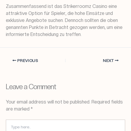
Zusammenfassend ist das Strikerroomz Casino eine
attraktive Option für Spieler, die hohe Einsätze und
exklusive Angebote suchen. Dennoch sollten die oben
genannten Punkte in Betracht gezogen werden, um eine
informierte Entscheidung zu treffen.
PREVIOUS
NEXT
Leave a Comment
Your email address will not be published.
Required fields
are marked
*
TYPE
HERE..