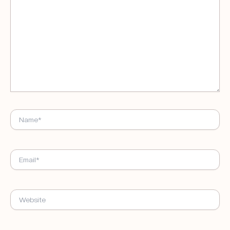
NAME*
EMAIL*
WEBSITE