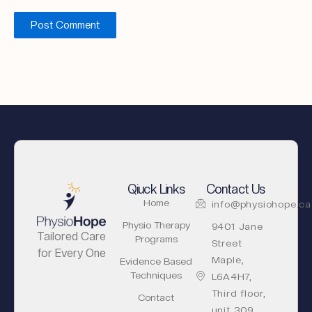
Qiuck Links
Contact Us
Home
info@physiohope.ca
Physio Therapy
9401 Jane
Tailored Care
Programs
Street
for Every One
Maple,
Evidence Based
Techniques
L6A4H7,
Third floor,
Contact
unit 309