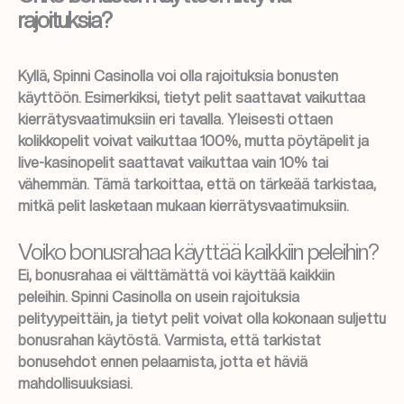
rajoituksia?
Kyllä, Spinni Casinolla voi olla rajoituksia bonusten
käyttöön. Esimerkiksi, tietyt pelit saattavat vaikuttaa
kierrätysvaatimuksiin eri tavalla. Yleisesti ottaen
kolikkopelit voivat vaikuttaa 100%, mutta pöytäpelit ja
live-kasinopelit saattavat vaikuttaa vain 10% tai
vähemmän. Tämä tarkoittaa, että on tärkeää tarkistaa,
mitkä pelit lasketaan mukaan kierrätysvaatimuksiin.
Voiko bonusrahaa käyttää kaikkiin peleihin?
Ei, bonusrahaa ei välttämättä voi käyttää kaikkiin
peleihin. Spinni Casinolla on usein rajoituksia
pelityypeittäin, ja tietyt pelit voivat olla kokonaan suljettu
bonusrahan käytöstä. Varmista, että tarkistat
bonusehdot ennen pelaamista, jotta et häviä
mahdollisuuksiasi.