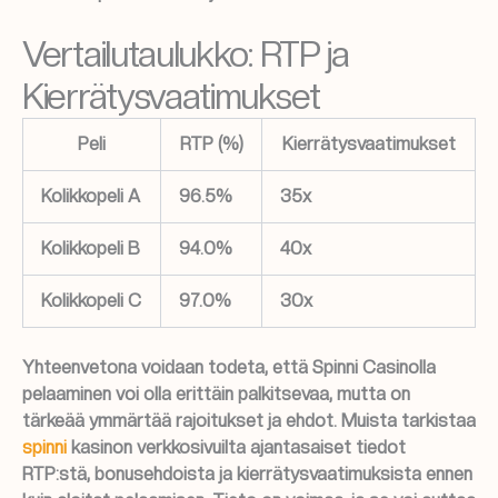
Vertailutaulukko: RTP ja
Kierrätysvaatimukset
Peli
RTP (%)
Kierrätysvaatimukset
Kolikkopeli A
96.5%
35x
Kolikkopeli B
94.0%
40x
Kolikkopeli C
97.0%
30x
Yhteenvetona voidaan todeta, että Spinni Casinolla
pelaaminen voi olla erittäin palkitsevaa, mutta on
tärkeää ymmärtää rajoitukset ja ehdot. Muista tarkistaa
spinni
kasinon verkkosivuilta ajantasaiset tiedot
RTP:stä, bonusehdoista ja kierrätysvaatimuksista ennen