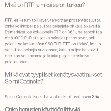
Mikä on RTP ja miksi se on tärkeä?
RTP
, eli Return to Player, tarkoittaa prosenttiosuutta,
jonka kolikkopeli palauttaa pelaajalle pitkällä aikavälillä.
Esimerkiksi, jos kolikkopelin RTP on 96%, se tarkoittaa,
että 1000 EUR:sta, jonka pelaajat panostavat, peli
palauttaa keskimäärin 960 EUR. RTP on tärkeä, koska
se auttaa pelaajia arvioimaan, kuinka paljon he voivat
odottaa voittavansa ja kuinka paljon he riskoivat
pelatessaan.
Mitkä ovat tyypilliset kierrätysvaatimukset
Spinni Casinolla?
Spinni Casinolla kierrätysvaatimukset ovat usein
35x
Onko bonusten käyttöön liittyviä