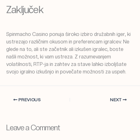
Zaključek
Spinmacho Casino ponuja široko izbiro družabnih iger, ki
ustrezajo različnim okusom in preferencam igralcev. Ne
glede na to, ali ste začetnik ali izkušen igralec, boste
našli možnost, ki vam ustreza. Z razumevanjem
volatilnosti, RTP-ja in zahtev za stave lahko izboljšate
svojo igralno izkušnjo in povečate možnosti za uspeh.
PREVIOUS
NEXT
Leave a Comment