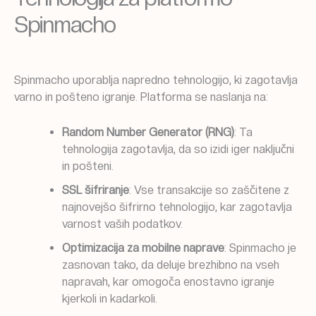
Spinmacho
Spinmacho uporablja napredno tehnologijo, ki zagotavlja
varno in pošteno igranje. Platforma se naslanja na:
Random Number Generator (RNG)
: Ta
tehnologija zagotavlja, da so izidi iger naključni
in pošteni.
SSL šifriranje
: Vse transakcije so zaščitene z
najnovejšo šifrirno tehnologijo, kar zagotavlja
varnost vaših podatkov.
Optimizacija za mobilne naprave
: Spinmacho je
zasnovan tako, da deluje brezhibno na vseh
napravah, kar omogoča enostavno igranje
kjerkoli in kadarkoli.