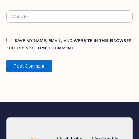
WEBSITE
SAVE MY NAME, EMAIL, AND WEBSITE IN THIS BROWSER
FOR THE NEXT TIME I COMMENT.