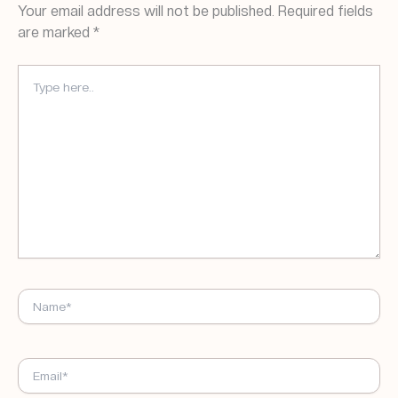
Your email address will not be published.
Required fields
are marked
*
TYPE
HERE..
NAME*
EMAIL*