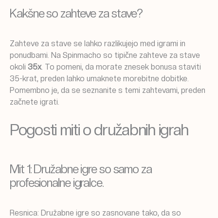
Kakšne so zahteve za stave?
Zahteve za stave se lahko razlikujejo med igrami in
ponudbami. Na Spinmacho so tipične zahteve za stave
okoli
35x
. To pomeni, da morate znesek bonusa staviti
35-krat, preden lahko umaknete morebitne dobitke.
Pomembno je, da se seznanite s temi zahtevami, preden
začnete igrati.
Pogosti miti o družabnih igrah
Mit 1: Družabne igre so samo za
profesionalne igralce.
Resnica: Družabne igre so zasnovane tako, da so