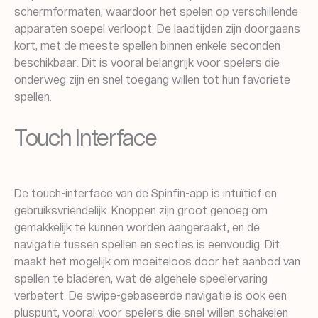
schermformaten, waardoor het spelen op verschillende
apparaten soepel verloopt. De laadtijden zijn doorgaans
kort, met de meeste spellen binnen enkele seconden
beschikbaar. Dit is vooral belangrijk voor spelers die
onderweg zijn en snel toegang willen tot hun favoriete
spellen.
Touch Interface
De touch-interface van de Spinfin-app is intuïtief en
gebruiksvriendelijk. Knoppen zijn groot genoeg om
gemakkelijk te kunnen worden aangeraakt, en de
navigatie tussen spellen en secties is eenvoudig. Dit
maakt het mogelijk om moeiteloos door het aanbod van
spellen te bladeren, wat de algehele speelervaring
verbetert. De swipe-gebaseerde navigatie is ook een
pluspunt, vooral voor spelers die snel willen schakelen