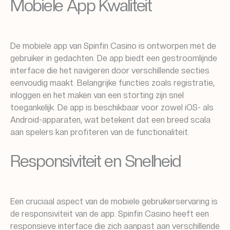
Mobiele App Kwaliteit
De mobiele app van Spinfin Casino is ontworpen met de
gebruiker in gedachten. De app biedt een gestroomlijnde
interface die het navigeren door verschillende secties
eenvoudig maakt. Belangrijke functies zoals registratie,
inloggen en het maken van een storting zijn snel
toegankelijk. De app is beschikbaar voor zowel iOS- als
Android-apparaten, wat betekent dat een breed scala
aan spelers kan profiteren van de functionaliteit.
Responsiviteit en Snelheid
Een cruciaal aspect van de mobiele gebruikerservaring is
de responsiviteit van de app. Spinfin Casino heeft een
responsieve interface die zich aanpast aan verschillende