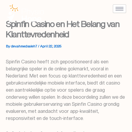
Skip
to
content
Spinfin Casino en Het Belang van
Klanttevredenheid
By
dev.ahmedsaleh7
/
April 22, 2025
Spinfin Casino heeft zich gepositioneerd als een
belangrijke speler in de online gokmarkt, vooral in
Nederland. Met een focus op klanttevredenheid en een
gebruiksvriendelijke mobiele interface, biedt dit casino
een aantrekkelijke optie voor spelers die graag
onderweg willen spelen. In deze beoordeling zullen we de
mobiele gebruikerservaring van Spinfin Casino grondig
evalueren, met aandacht voor app-kwaliteit,
responsiviteit en de touch-interface.