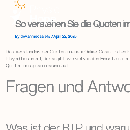
Skip
to
content
So verstehen Sie die Quoten i
By
dev.ahmedsaleh7
/
April 22, 2025
Das Verständnis der Quoten in einem Online-Casino ist entsc
Player) bestimmt, der angibt, wie viel von den Einsätzen der
Quoten im ragnaro casino auf.
Fragen und Antwo
Was ist der RTP und warum