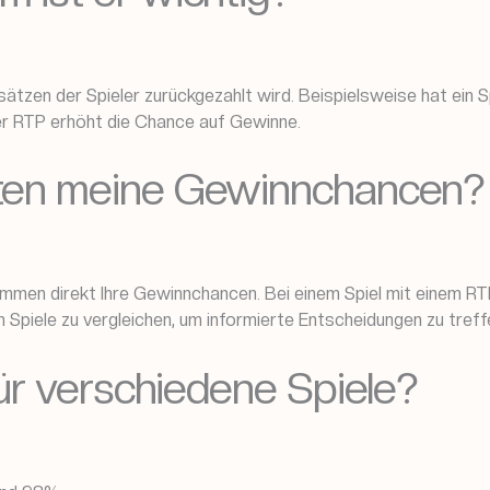
insätzen der Spieler zurückgezahlt wird. Beispielsweise hat ein
er RTP erhöht die Chance auf Gewinne.
oten meine Gewinnchancen?
mmen direkt Ihre Gewinnchancen. Bei einem Spiel mit einem RT
n Spiele zu vergleichen, um informierte Entscheidungen zu treff
für verschiedene Spiele?