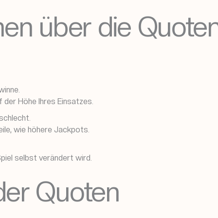
en über die Quote
winne.
f der Höhe Ihres Einsatzes.
schlecht.
eile, wie höhere Jackpots.
piel selbst verändert wird.
 der Quoten