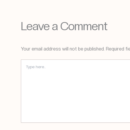
Leave a Comment
Your email address will not be published.
Required fi
TYPE
HERE..