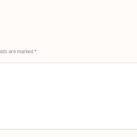
elds are marked
*