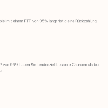
 Spiel mit einem RTP von 95% langfristig eine Rückzahlung
P von 96% haben Sie tendenziell bessere Chancen als bei
en.