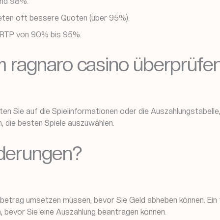
und 98%.
ieten oft bessere Quoten (über 95%).
n RTP von 90% bis 95%.
m ragnaro casino überprüfe
hten Sie auf die Spielinformationen oder die Auszahlungstabell
en, die besten Spiele auszuwählen.
rderungen?
sbetrag umsetzen müssen, bevor Sie Geld abheben können. Ein 
 bevor Sie eine Auszahlung beantragen können.