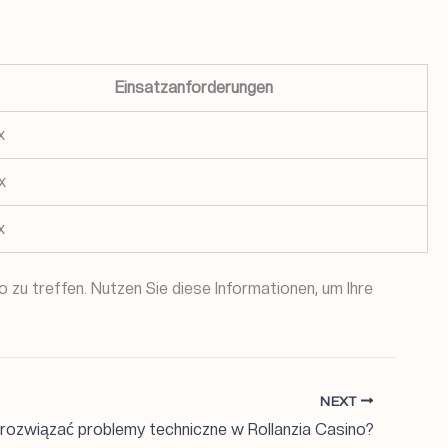
Einsatzanforderungen
x
x
x
 zu treffen. Nutzen Sie diese Informationen, um Ihre
NEXT
 rozwiązać problemy techniczne w Rollanzia Casino?