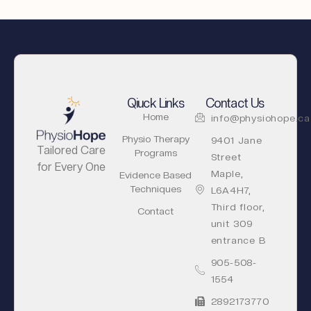
Qiuck Links
Contact Us
Home
info@physiohope.ca
Physio Therapy
9401 Jane
Tailored Care
Programs
Street
for Every One
Maple,
Evidence Based
Techniques
L6A4H7,
Third floor,
Contact
unit 309
entrance B
905-508-
1554
2892173770