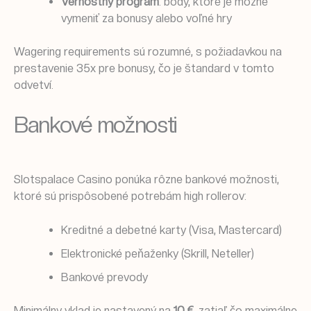
Vernostný program
: body, ktoré je možné
vymeniť za bonusy alebo voľné hry
Wagering requirements sú rozumné, s požiadavkou na
prestavenie 35x pre bonusy, čo je štandard v tomto
odvetví.
Bankové možnosti
Slotspalace Casino ponúka rôzne bankové možnosti,
ktoré sú prispôsobené potrebám high rollerov:
Kreditné a debetné karty (Visa, Mastercard)
Elektronické peňaženky (Skrill, Neteller)
Bankové prevody
Minimálny vklad je nastavený na
10 €
, zatiaľ čo maximálne