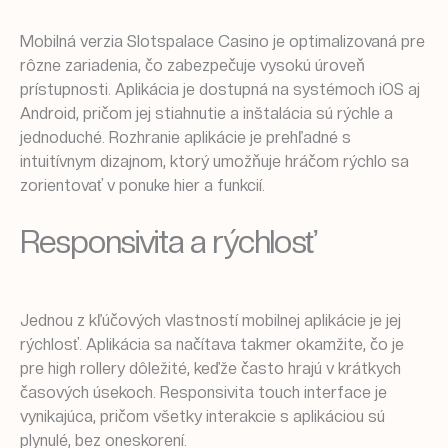
Mobilná verzia Slotspalace Casino je optimalizovaná pre
rôzne zariadenia, čo zabezpečuje vysokú úroveň
prístupnosti. Aplikácia je dostupná na systémoch iOS aj
Android, pričom jej stiahnutie a inštalácia sú rýchle a
jednoduché. Rozhranie aplikácie je prehľadné s
intuitívnym dizajnom, ktorý umožňuje hráčom rýchlo sa
zorientovať v ponuke hier a funkcií.
Responsivita a rýchlosť
Jednou z kľúčových vlastností mobilnej aplikácie je jej
rýchlosť. Aplikácia sa načítava takmer okamžite, čo je
pre high rollery dôležité, keďže často hrajú v krátkych
časových úsekoch. Responsivita touch interface je
vynikajúca, pričom všetky interakcie s aplikáciou sú
plynulé, bez oneskorení.