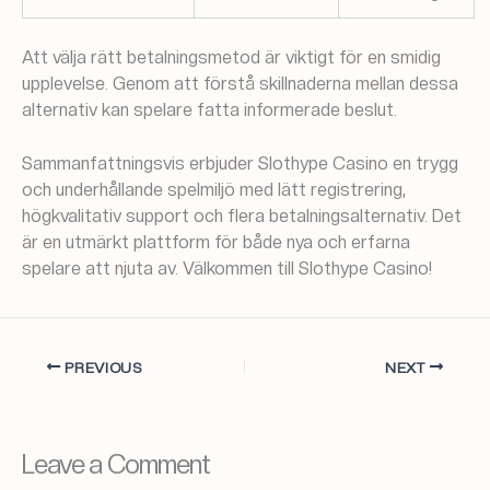
Att välja rätt betalningsmetod är viktigt för en smidig
upplevelse. Genom att förstå skillnaderna mellan dessa
alternativ kan spelare fatta informerade beslut.
Sammanfattningsvis erbjuder Slothype Casino en trygg
och underhållande spelmiljö med lätt registrering,
högkvalitativ support och flera betalningsalternativ. Det
är en utmärkt plattform för både nya och erfarna
spelare att njuta av. Välkommen till Slothype Casino!
PREVIOUS
NEXT
Leave a Comment