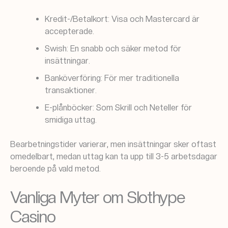
Kredit-/Betalkort: Visa och Mastercard är
accepterade.
Swish: En snabb och säker metod för
insättningar.
Banköverföring: För mer traditionella
transaktioner.
E-plånböcker: Som Skrill och Neteller för
smidiga uttag.
Bearbetningstider varierar, men insättningar sker oftast
omedelbart, medan uttag kan ta upp till 3-5 arbetsdagar
beroende på vald metod.
Vanliga Myter om Slothype
Casino