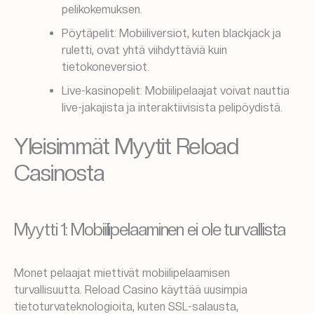
pelikokemuksen.
Pöytäpelit: Mobiiliversiot, kuten blackjack ja
ruletti, ovat yhtä viihdyttäviä kuin
tietokoneversiot.
Live-kasinopelit: Mobiilipelaajat voivat nauttia
live-jakajista ja interaktiivisista pelipöydistä.
Yleisimmät Myytit Reload
Casinosta
Myytti 1: Mobiilipelaaminen ei ole turvallista
Monet pelaajat miettivät mobiilipelaamisen
turvallisuutta. Reload Casino käyttää uusimpia
tietoturvateknologioita, kuten SSL-salausta,