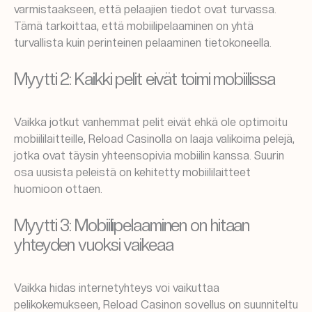
varmistaakseen, että pelaajien tiedot ovat turvassa.
Tämä tarkoittaa, että mobiilipelaaminen on yhtä
turvallista kuin perinteinen pelaaminen tietokoneella.
Myytti 2: Kaikki pelit eivät toimi mobiilissa
Vaikka jotkut vanhemmat pelit eivät ehkä ole optimoitu
mobiililaitteille, Reload Casinolla on laaja valikoima pelejä,
jotka ovat täysin yhteensopivia mobiilin kanssa. Suurin
osa uusista peleistä on kehitetty mobiililaitteet
huomioon ottaen.
Myytti 3: Mobiilipelaaminen on hitaan
yhteyden vuoksi vaikeaa
Vaikka hidas internetyhteys voi vaikuttaa
pelikokemukseen, Reload Casinon sovellus on suunniteltu