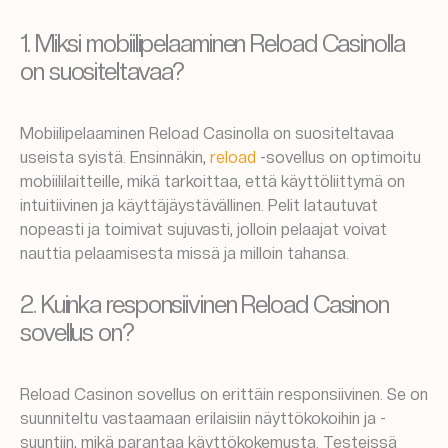
1. Miksi mobiilipelaaminen Reload Casinolla
on suositeltavaa?
Mobiilipelaaminen Reload Casinolla on suositeltavaa
useista syistä. Ensinnäkin,
reload
-sovellus on optimoitu
mobiililaitteille, mikä tarkoittaa, että käyttöliittymä on
intuitiivinen ja käyttäjäystävällinen. Pelit latautuvat
nopeasti ja toimivat sujuvasti, jolloin pelaajat voivat
nauttia pelaamisesta missä ja milloin tahansa.
2. Kuinka responsiivinen Reload Casinon
sovellus on?
Reload Casinon sovellus on erittäin responsiivinen. Se on
suunniteltu vastaamaan erilaisiin näyttökokoihin ja -
suuntiin, mikä parantaa käyttökokemusta. Testeissä