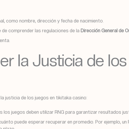
al, como nombre, dirección y fecha de nacimiento.
 de comprender las regulaciones de la
Dirección General de 
enta.
r la Justicia de lo
 justicia de los juegos en tikitaka casino:
 los juegos deben utilizar RNG para garantizar resultados just
cuánto puede esperar recuperar en promedio. Por ejemplo, un R
o plazo.