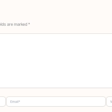
elds are marked
*
EMAIL*
WE