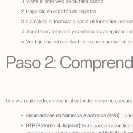
Visite el sitio web de tikitaka casino.
Haga clic en el botón de registro.
Complete el formulario con su información person
Acepte los términos y condiciones, asegurándose
Verifique su correo electrónico para activar su cu
Paso 2: Comprende
Una vez registrado, es esencial entender cómo se asegura la
Generadores de Números Aleatorios (RNG):
Todos
RTP (Retorno al Jugador):
Este porcentaje indica 
apostados, usted podría recuperar 95 EUR a larg