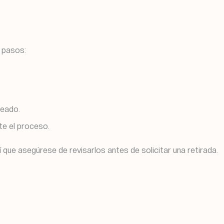
 pasos:
seado.
te el proceso.
í que asegúrese de revisarlos antes de solicitar una retirada.