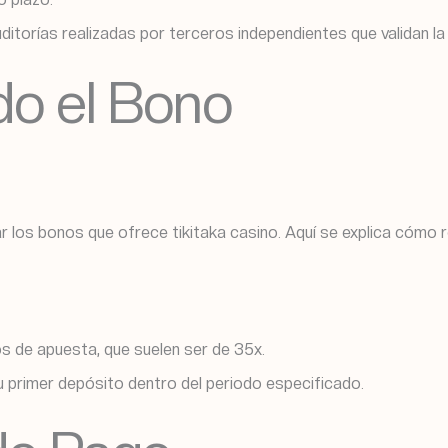
torías realizadas por terceros independientes que validan la 
do el Bono
r los bonos que ofrece tikitaka casino. Aquí se explica cómo 
tos de apuesta, que suelen ser de 35x.
u primer depósito dentro del periodo especificado.