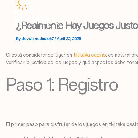
Skip
to
content
¿Realmente Hay Juegos Justos 
By
dev.ahmedsaleh7
/
April 22, 2025
Si está considerando jugar en
tikitaka casino
, es natural p
verificar la justicia de los juegos y qué aspectos debe tener
Paso 1: Registro
El primer paso para disfrutar de los juegos en tikitaka cas