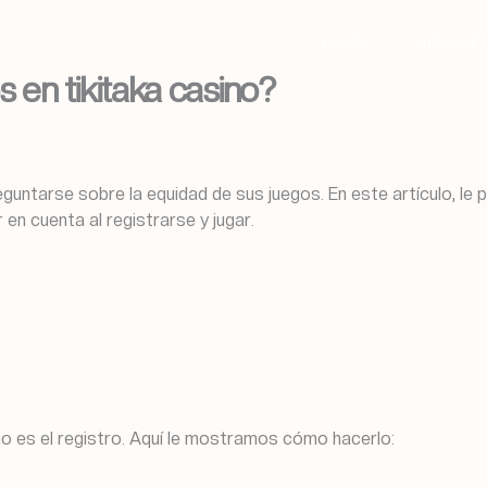
HOME
SERVICE
en tikitaka casino?
reguntarse sobre la equidad de sus juegos. En este artículo,
 en cuenta al registrarse y jugar.
ino es el registro. Aquí le mostramos cómo hacerlo: