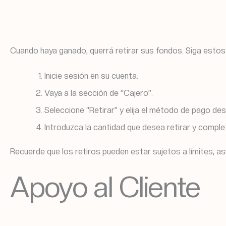
Cuando haya ganado, querrá retirar sus fondos. Siga estos
Inicie sesión en su cuenta.
Vaya a la sección de “Cajero”.
Seleccione “Retirar” y elija el método de pago de
Introduzca la cantidad que desea retirar y comple
Recuerde que los retiros pueden estar sujetos a límites, as
Apoyo al Cliente