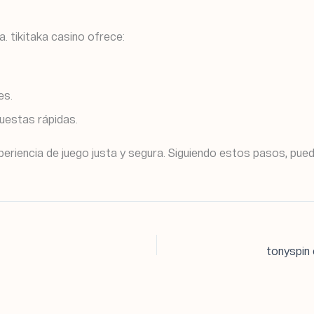
. tikitaka casino ofrece:
es.
uestas rápidas.
periencia de juego justa y segura. Siguiendo estos pasos, pue
tonyspin 