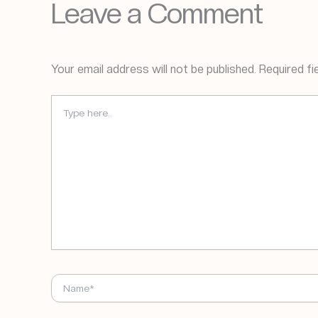
Leave a Comment
Your email address will not be published.
Required fi
TYPE
HERE..
NAME*