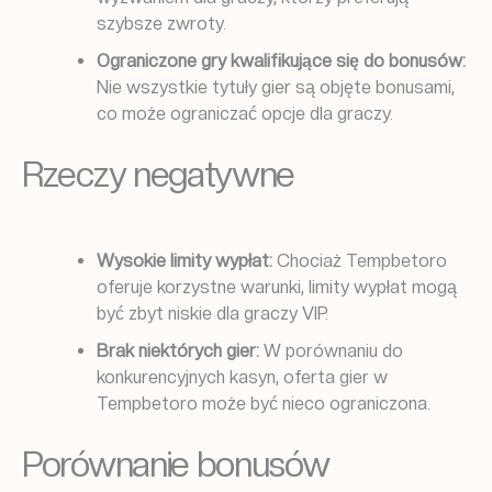
szybsze zwroty.
Ograniczone gry kwalifikujące się do bonusów:
Nie wszystkie tytuły gier są objęte bonusami,
co może ograniczać opcje dla graczy.
Rzeczy negatywne
Wysokie limity wypłat:
Chociaż Tempbetoro
oferuje korzystne warunki, limity wypłat mogą
być zbyt niskie dla graczy VIP.
Brak niektórych gier:
W porównaniu do
konkurencyjnych kasyn, oferta gier w
Tempbetoro może być nieco ograniczona.
Porównanie bonusów