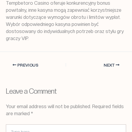
Tempbetoro Casino oferuje konkurencyjny bonus
powitalny, inne kasyna mogą zapewniać korzystniejsze
warunki dotyczące wymogów obrotu i limitów wypłat.
Wybór odpowiedniego kasyna powinien być
dostosowany do indywidualnych potrzeb oraz stylu gry
graczy VIP.
PREVIOUS
NEXT
Leave a Comment
Your email address will not be published.
Required fields
are marked
*
TYPE