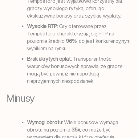
Tempbetoro jest wyjątkowo korzystny dla
graczy wysokiego ryzyka, oferując
ekskluzywne bonusy oraz szybkie wypłaty.
Wysokie RTP:
Gry oferowane przez
Tempbetoro charakteryzują się RTP na
poziomie średnio
96%
, co jest konkurencyjnym
wynikiem na rynku.
Brak ukrytych opłat:
Transparentność
warunków bonusowych sprawia, że gracze
mogą być pewni, iż nie napotkają
nieprzyjemnych niespodzianek.
Minusy
Wymogi obrotu:
Wiele bonusów wymaga
obrotu na poziomie
35x
, co może być
wyzwaniem dla graczy, którzy preferują