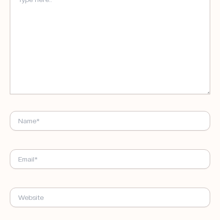
HERE..
NAME*
EMAIL*
WEBSITE