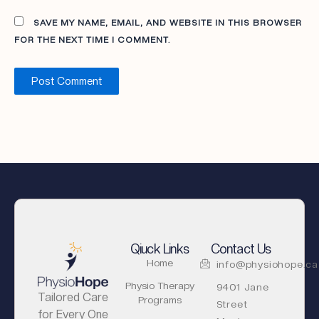
SAVE MY NAME, EMAIL, AND WEBSITE IN THIS BROWSER
FOR THE NEXT TIME I COMMENT.
Qiuck Links
Contact Us
Home
info@physiohope.ca
Physio Therapy
9401 Jane
Tailored Care
Programs
Street
for Every One