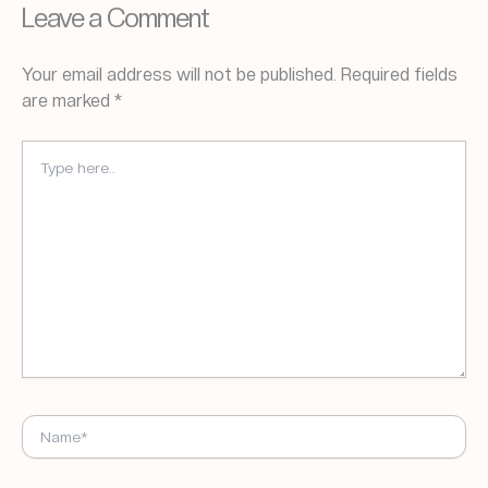
Leave a Comment
Your email address will not be published.
Required fields
are marked
*
TYPE
HERE..
NAME*