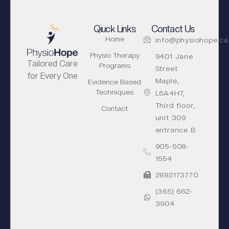
Qiuck Links
Contact Us
Home
info@physiohope.ca
Physio Therapy
9401 Jane
Tailored Care
Programs
Street
for Every One
Maple,
Evidence Based
Techniques
L6A4H7,
Third floor,
Contact
unit 309
entrance B
905-508-
1554
2892173770
(365) 662-
3904