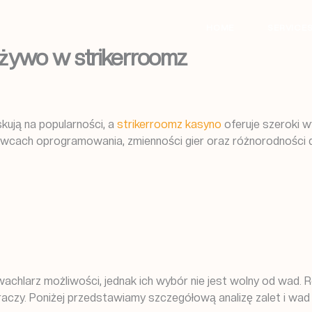
HOME
SERVICE
 żywo w strikerroomz
kują na popularności, a
strikerroomz kasyno
oferuje szeroki w
tawcach oprogramowania, zmienności gier oraz różnorodności 
achlarz możliwości, jednak ich wybór nie jest wolny od wad.
graczy. Poniżej przedstawiamy szczegółową analizę zalet i wa