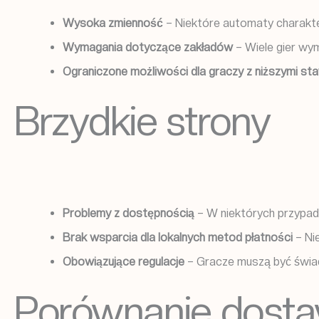
Wysoka zmienność
– Niektóre automaty charakte
Wymagania dotyczące zakładów
– Wiele gier wy
Ograniczone możliwości dla graczy z niższymi st
Brzydkie strony
Problemy z dostępnością
– W niektórych przypadk
Brak wsparcia dla lokalnych metod płatności
– Ni
Obowiązujące regulacje
– Gracze muszą być świad
Porównanie dost