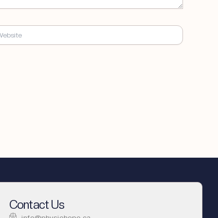
BSITE
Contact Us
info@physiohope.ca