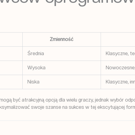
Zmienność
Średnia
Klasyczne, t
Wysoka
Nowoczesne,
Niska
Klasyczne, i
gą być atrakcyjną opcją dla wielu graczy, jednak wybór odp
maksymalizować swoje szanse na sukces w tej ekscytującej form