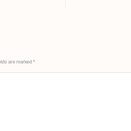
elds are marked
*