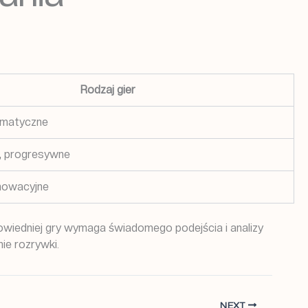
Rodzaj gier
ematyczne
 progresywne
nnowacyjne
owiedniej gry wymaga świadomego podejścia i analizy
ie rozrywki.
NEXT