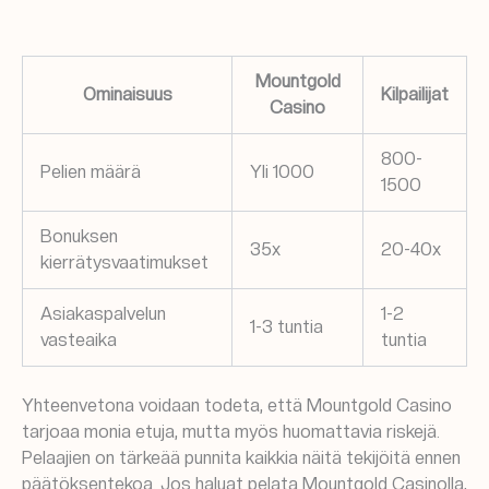
Mountgold
Ominaisuus
Kilpailijat
Casino
800-
Pelien määrä
Yli 1000
1500
Bonuksen
35x
20-40x
kierrätysvaatimukset
Asiakaspalvelun
1-2
1-3 tuntia
vasteaika
tuntia
Yhteenvetona voidaan todeta, että Mountgold Casino
tarjoaa monia etuja, mutta myös huomattavia riskejä.
Pelaajien on tärkeää punnita kaikkia näitä tekijöitä ennen
päätöksentekoa. Jos haluat pelata Mountgold Casinolla,