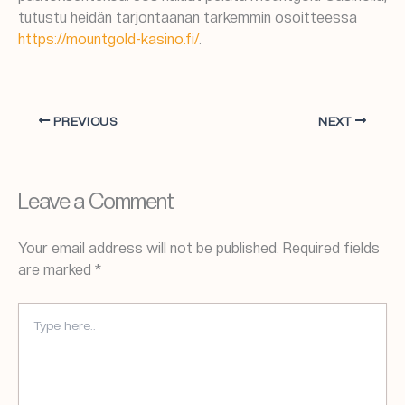
tutustu heidän tarjontaanan tarkemmin osoitteessa
https://mountgold-kasino.fi/
.
PREVIOUS
NEXT
Leave a Comment
Your email address will not be published.
Required fields
are marked
*
TYPE
HERE..