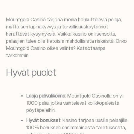
Mountgold Casino tarjoaa monia houkuttelevia pelejä,
mutta sen läpinäkyvyys ja turvallisuuskäytännöt
herättävät kysymyksiä. Vaikka kasino on lisensoitu,
pelaajien tulee olla tietoisia mahdollisista riskeistä. Onko
Mountgold Casino oikea valinta? Katsotaanpa
tarkemmin.
Hyvät puolet
Laaja pelivalikoima:
Mountgold Casinolla on yli
1000 peliä, jotka vaihtelevat kolikkopeleistä
pöytäpeleihin.
Hyvät bonukset:
Kasino tarjoaa uusille pelaajille
100% bonuksen ensimmäisestä talletuksesta,