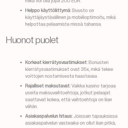
mikä voi olla jopa 200 EUR.
Helppo käyttöliittymä:
Sivusto on
käyttäjäystävällinen ja mobiilioptimoitu, mikä
helpottaa pelaamista missä tahansa.
Huonot puolet
Korkeat kierrätysvaatimukset:
Bonusten
kierrätysvaatimukset ovat 35x, mikä tekee
voittojen nostamisesta haastavaa.
Rajalliset maksutavat:
Vaikka kasino tarjoaa
useita maksuvaihtoehtoja, jotkut pelaajat
saattavat kokea, että vaihtoehtoja on liian
vähän.
Asiakaspalvelun hitaus:
Joissain tapauksissa
asiakaspalvelun vasteaika on ollut liian pitkä,