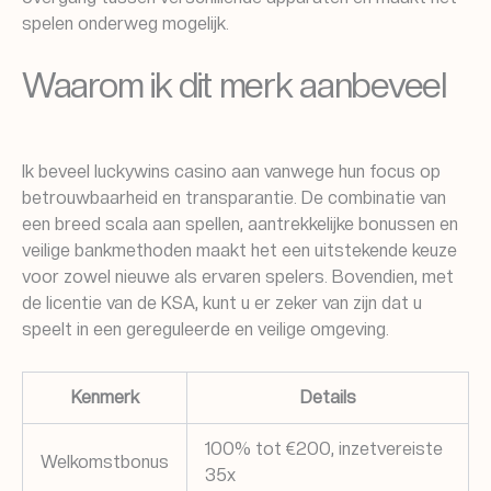
spelen onderweg mogelijk.
Waarom ik dit merk aanbeveel
Ik beveel luckywins casino aan vanwege hun focus op
betrouwbaarheid en transparantie. De combinatie van
een breed scala aan spellen, aantrekkelijke bonussen en
veilige bankmethoden maakt het een uitstekende keuze
voor zowel nieuwe als ervaren spelers. Bovendien, met
de licentie van de KSA, kunt u er zeker van zijn dat u
speelt in een gereguleerde en veilige omgeving.
Kenmerk
Details
100% tot €200, inzetvereiste
Welkomstbonus
35x