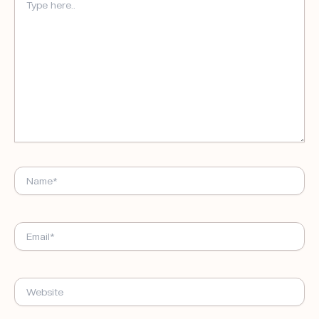
HERE..
NAME*
EMAIL*
WEBSITE