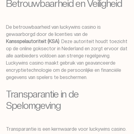
Betrouwbaarheid en Veiligheid
De betrouwbaarheid van luckywins casino is
gewaarborgd door de licenties van de
Kansspelautoriteit (KSA)
. Deze autoriteit houdt toezicht
op de online goksector in Nederland en zorgt ervoor dat
alle aanbieders voldoen aan strenge regelgeving.
Luckywins casino maakt gebruik van geavanceerde
encryptietechnologie om de persoonlijke en financiële
gegevens van spelers te beschermen.
Transparantie in de
Spelomgeving
Transparantie is een kernwaarde voor luckywins casino.