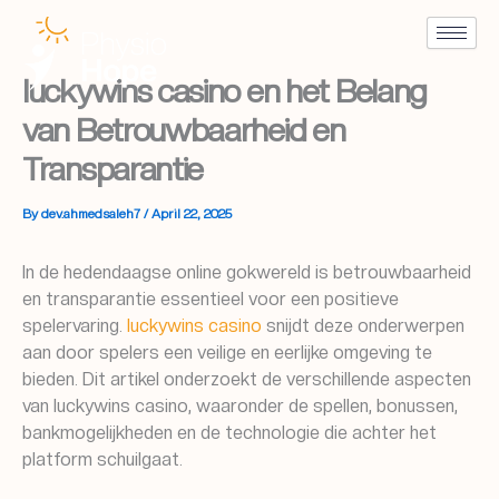
Skip
to
content
luckywins casino en het Belang
van Betrouwbaarheid en
Transparantie
By
dev.ahmedsaleh7
/
April 22, 2025
In de hedendaagse online gokwereld is betrouwbaarheid
en transparantie essentieel voor een positieve
spelervaring.
luckywins casino
snijdt deze onderwerpen
aan door spelers een veilige en eerlijke omgeving te
bieden. Dit artikel onderzoekt de verschillende aspecten
van luckywins casino, waaronder de spellen, bonussen,
bankmogelijkheden en de technologie die achter het
platform schuilgaat.