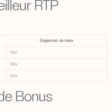
illeur RTP
Exigences de mise
35x
30x
20x
 de Bonus