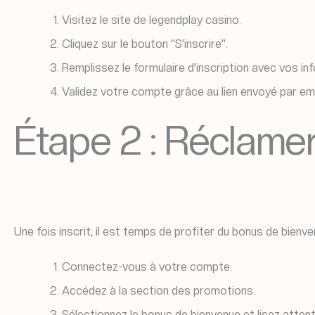
Visitez le site de legendplay casino.
Cliquez sur le bouton “S’inscrire”.
Remplissez le formulaire d’inscription avec vos in
Validez votre compte grâce au lien envoyé par ema
Étape 2 : Réclame
Une fois inscrit, il est temps de profiter du bonus de bienven
Connectez-vous à votre compte.
Accédez à la section des promotions.
Sélectionnez le bonus de bienvenue et lisez atten