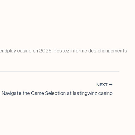
gendplay casino en 2025. Restez informé des changements
NEXT
 Navigate the Game Selection at lastingwinz casino