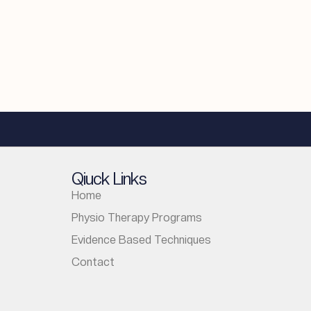
Qiuck Links
Home
Physio Therapy Programs
Evidence Based Techniques
Contact