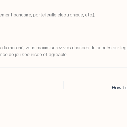
ment bancaire, portefeuille électronique, etc.).
es du marché, vous maximiserez vos chances de succès sur le
nce de jeu sécurisée et agréable.
How to