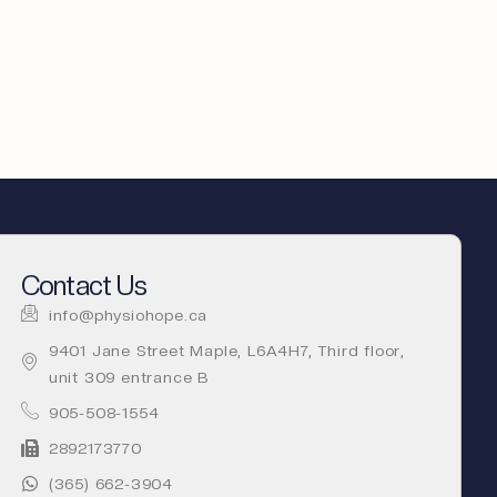
Contact Us
info@physiohope.ca
9401 Jane Street Maple, L6A4H7, Third floor,
unit 309 entrance B
905-508-1554
2892173770
(365) 662-3904