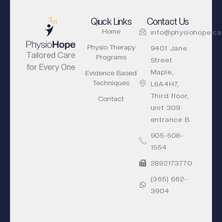
Qiuck Links
Contact Us
Home
info@physiohope.ca
Physio Therapy
9401 Jane
Tailored Care
Programs
Street
for Every One
Maple,
Evidence Based
Techniques
L6A4H7,
Third floor,
Contact
unit 309
entrance B
905-508-
1554
2892173770
(365) 662-
3904