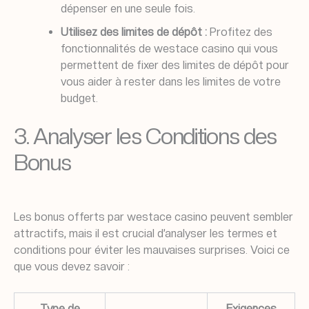
dépenser en une seule fois.
Utilisez des limites de dépôt :
Profitez des
fonctionnalités de westace casino qui vous
permettent de fixer des limites de dépôt pour
vous aider à rester dans les limites de votre
budget.
3. Analyser les Conditions des
Bonus
Les bonus offerts par westace casino peuvent sembler
attractifs, mais il est crucial d’analyser les termes et
conditions pour éviter les mauvaises surprises. Voici ce
que vous devez savoir :
Type de
Exigences