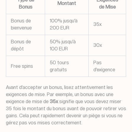
Montant
Bonus
de Mise
Bonus de
100% jusqu’à
35x
bienvenue
200 EUR
Bonus de
50% jusqu’à
30x
dépôt
100 EUR
50 tours
Pas
Free spins
gratuits
d’exigence
Avant d’accepter un bonus, lisez attentivement les
exigences de mise. Par exemple, un bonus avec une
exigence de mise de
35x
signifie que vous devez miser
35 fois le montant du bonus avant de pouvoir retirer vos
gains. Cela peut rapidement devenir un piège si vous ne
gérez pas vos mises correctement.