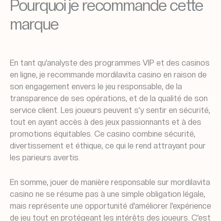
Pourquoi je recommande cette
marque
En tant qu’analyste des programmes VIP et des casinos
en ligne, je recommande mordilavita casino en raison de
son engagement envers le jeu responsable, de la
transparence de ses opérations, et de la qualité de son
service client. Les joueurs peuvent s’y sentir en sécurité,
tout en ayant accès à des jeux passionnants et à des
promotions équitables. Ce casino combine sécurité,
divertissement et éthique, ce qui le rend attrayant pour
les parieurs avertis.
En somme, jouer de manière responsable sur mordilavita
casino ne se résume pas à une simple obligation légale,
mais représente une opportunité d’améliorer l’expérience
de jeu tout en protégeant les intérêts des joueurs. C’est