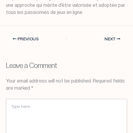
une approche qui mérite d’être valorisée et adoptée par
tous les passionnés de jeux en ligne.
PREVIOUS
NEXT
Leave a Comment
Your email address will not be published.
Required fields
are marked
*
TYPE
HERE..