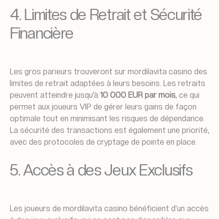
4. Limites de Retrait et Sécurité
Financière
Les gros parieurs trouveront sur mordilavita casino des
limites de retrait adaptées à leurs besoins. Les retraits
peuvent atteindre jusqu’à
10 000 EUR par mois
, ce qui
permet aux joueurs VIP de gérer leurs gains de façon
optimale tout en minimisant les risques de dépendance.
La sécurité des transactions est également une priorité,
avec des protocoles de cryptage de pointe en place.
5. Accès à des Jeux Exclusifs
Les joueurs de mordilavita casino bénéficient d’un accès