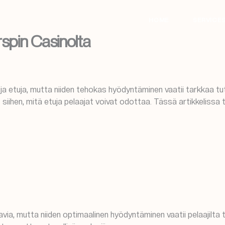
HOME
SERVICE
rspin Casinolta
ja etuja, mutta niiden tehokas hyödyntäminen vaatii tarkkaa tu
at siihen, mitä etuja pelaajat voivat odottaa. Tässä artikkelissa
via, mutta niiden optimaalinen hyödyntäminen vaatii pelaajilta t