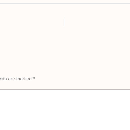
elds are marked
*