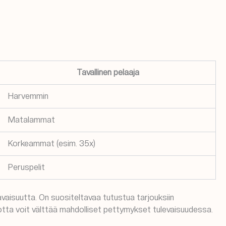
Tavallinen pelaaja
Harvemmin
Matalammat
Korkeammat (esim. 35x)
Peruspelit
avaisuutta. On suositeltavaa tutustua tarjouksiin
 jotta voit välttää mahdolliset pettymykset tulevaisuudessa.