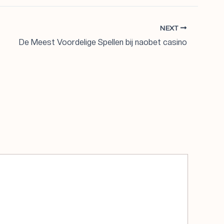
NEXT
De Meest Voordelige Spellen bij naobet casino