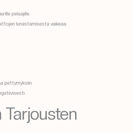
lle pelaajille.
oittojen lunastamisesta vaikeaa.
taa pettymyksiin.
gatiivisesti.
 Tarjousten