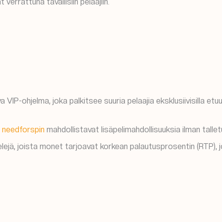
verrattuna tavallisiin pelaajiin.
P-ohjelma, joka palkitsee suuria pelaajia eksklusiivisilla etuuksil
t needforspin
mahdollistavat lisäpelimahdollisuuksia ilman tallet
pelejä, joista monet tarjoavat korkean palautusprosentin (RTP), 