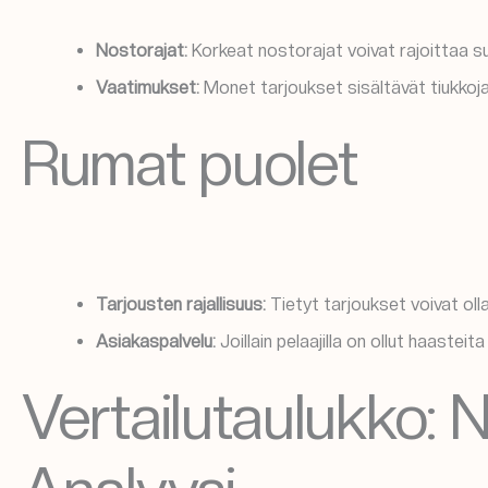
Nostorajat:
Korkeat nostorajat voivat rajoittaa suu
Vaatimukset:
Monet tarjoukset sisältävät tiukkoja
Rumat puolet
Tarjousten rajallisuus:
Tietyt tarjoukset voivat olla 
Asiakaspalvelu:
Joillain pelaajilla on ollut haastei
Vertailutaulukko: 