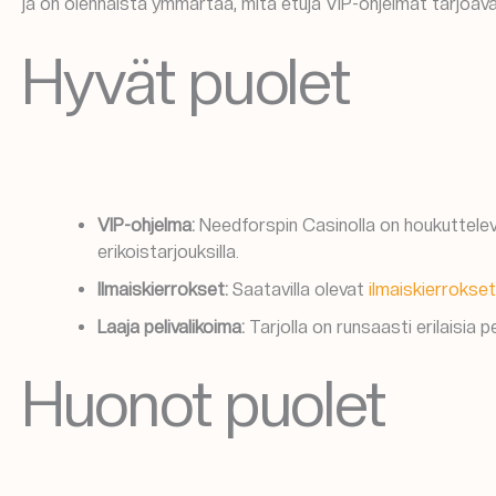
ja on olennaista ymmärtää, mitä etuja VIP-ohjelmat tarjoavat 
Hyvät puolet
VIP-ohjelma:
Needforspin Casinolla on houkutteleva VI
erikoistarjouksilla.
Ilmaiskierrokset:
Saatavilla olevat
ilmaiskierrokse
Laaja pelivalikoima:
Tarjolla on runsaasti erilaisia 
Huonot puolet