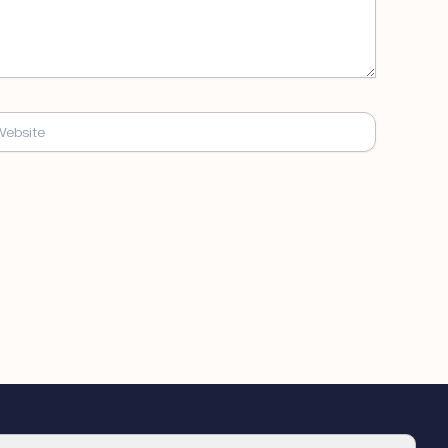
BSITE