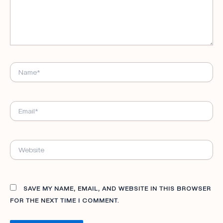
NAME*
EMAIL*
WEBSITE
SAVE MY NAME, EMAIL, AND WEBSITE IN THIS BROWSER
FOR THE NEXT TIME I COMMENT.