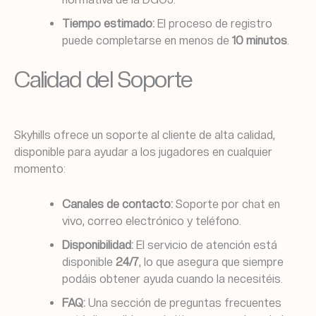
Tiempo estimado:
El proceso de registro
puede completarse en menos de
10 minutos
.
Calidad del Soporte
Skyhills ofrece un soporte al cliente de alta calidad,
disponible para ayudar a los jugadores en cualquier
momento:
Canales de contacto:
Soporte por chat en
vivo, correo electrónico y teléfono.
Disponibilidad:
El servicio de atención está
disponible
24/7
, lo que asegura que siempre
podáis obtener ayuda cuando la necesitéis.
FAQ:
Una sección de preguntas frecuentes