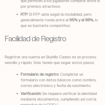
que permiten a los jugadores competir entre sí
por premios atractivos.
RTP:
El RTP varía según la modalidad, pero
generalmente ronda entre el
95% y el 98%
, lo
que es bastante competitivo.
Facilidad de Registro
Registrar una cuenta en Skyhills Casino es un proceso
sencillo y rápido. Solo tenéis que seguir estos pasos:
Formulario de registro:
Completar un
formulario con datos básicos como nombre,
correo electrónico y fecha de nacimiento.
Verificación:
Se requiere verificar la identidad
mediante documentos, cumpliendo así con la
normativa de la DGOJ.