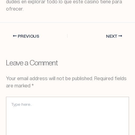
dudéis en explorar todo lo que este casino tiene para
ofrecer.
PREVIOUS
NEXT
Leave a Comment
Your email address will not be published.
Required fields
are marked
*
TYPE
HERE..