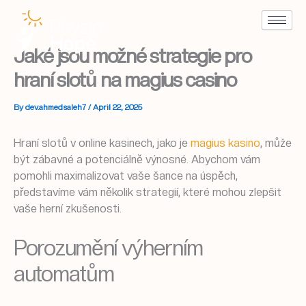
Skip
to
content
Jaké jsou možné strategie pro
hraní slotů na magius casino
By
dev.ahmedsaleh7
/
April 22, 2025
Hraní slotů v online kasinech, jako je
magius kasino
, může
být zábavné a potenciálně výnosné. Abychom vám
pomohli maximalizovat vaše šance na úspěch,
představíme vám několik strategií, které mohou zlepšit
vaše herní zkušenosti.
Porozumění výherním
automatům