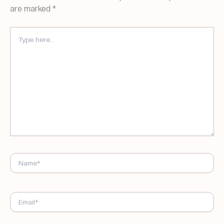
are marked
*
TYPE
HERE..
NAME*
EMAIL*