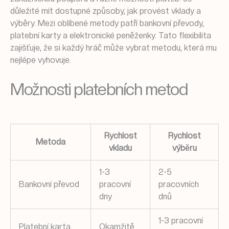
důležité mít dostupné způsoby, jak provést vklady a
výběry. Mezi oblíbené metody patří bankovní převody,
platební karty a elektronické peněženky. Tato flexibilita
zajišťuje, že si každý hráč může vybrat metodu, která mu
nejlépe vyhovuje.
Možnosti platebních metod
Rychlost
Rychlost
Metoda
vkladu
výběru
1-3
2-5
Bankovní převod
pracovní
pracovních
dny
dnů
1-3 pracovní
Platební karta
Okamžitě