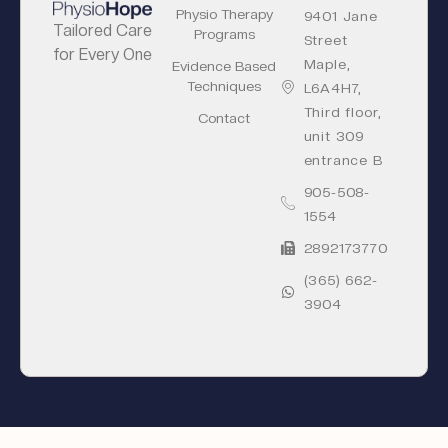
Physio Therapy
9401 Jane
Tailored Care
Programs
Street
for Every One
Maple,
Evidence Based
Techniques
L6A4H7,
Third floor,
Contact
unit 309
entrance B
905-508-
1554
2892173770
(365) 662-
3904