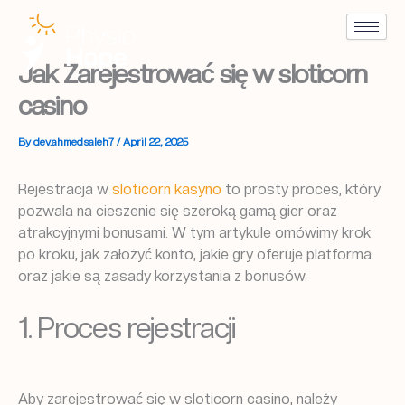
Skip
to
content
Jak Zarejestrować się w sloticorn
casino
By
dev.ahmedsaleh7
/
April 22, 2025
Rejestracja w
sloticorn kasyno
to prosty proces, który
pozwala na cieszenie się szeroką gamą gier oraz
atrakcyjnymi bonusami. W tym artykule omówimy krok
po kroku, jak założyć konto, jakie gry oferuje platforma
oraz jakie są zasady korzystania z bonusów.
1. Proces rejestracji
Aby zarejestrować się w sloticorn casino, należy