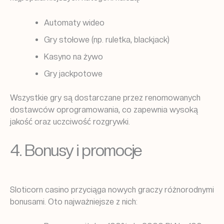
Automaty wideo
Gry stołowe (np. ruletka, blackjack)
Kasyno na żywo
Gry jackpotowe
Wszystkie gry są dostarczane przez renomowanych
dostawców oprogramowania, co zapewnia wysoką
jakość oraz uczciwość rozgrywki.
4. Bonusy i promocje
Sloticorn casino przyciąga nowych graczy różnorodnymi
bonusami. Oto najważniejsze z nich: