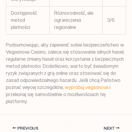
Dostępność
Różnorodność, ale
metod
ograniczenia
3/5
płatności
regionalne
Podsumowując, aby zapewnić sobie bezpieczeństwo w
Vegasnova Casino, zaleca się stosowanie silnych haseł,
regularne zmiany haseł oraz korzystanie z bezpiecznych
metod płatności. Dodatkowo, warto być świadomym
ryzyk związanych z grą online oraz stosować się do
zasad odpowiedzialnego hazardu. Jeśli chcą Państwo
poznać więcej szczegółów,
wypróbuj vegasnova
i
przekonaj się samodzielnie o możliwościach tej
platformy.
PREVIOUS
NEXT