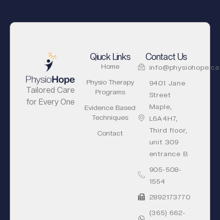
Qiuck Links
Contact Us
Home
info@physiohope.ca
Physio Therapy
9401 Jane
Tailored Care
Programs
Street
for Every One
Maple,
Evidence Based
Techniques
L6A4H7,
Third floor,
Contact
unit 309
entrance B
905-508-
1554
2892173770
(365) 662-