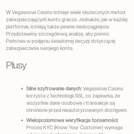
W Vegasnova Casino istnieje wiele skutecznych metod
zabezpieczających konto gracza. Jednakże, jak w każdej
platformie, istnieją także pewne niedociągnięcia.
Przedstawimy szczegółową analizę, aby pomóc
Państwu w podjęciu świadomej decyzji dotyczącej
zabezpieczenia swojego konta.
Plusy
Silne szyfrowanie danych:
Vegasnova Casino
korzysta z technologii SSL, co zapewnia, że
wszystkie dane osobowe i transakcje są
chronione przed nieautoryzowanym dostępem.
Wielopoziomowa weryfikacja tożsamości:
Proces KYC (Know Your Customer) wymaga