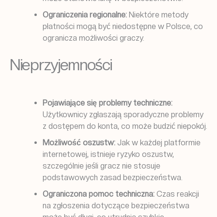
Ograniczenia regionalne:
Niektóre metody
płatności mogą być niedostępne w Polsce, co
ogranicza możliwości graczy.
Nieprzyjemności
Pojawiające się problemy techniczne:
Użytkownicy zgłaszają sporadyczne problemy
z dostępem do konta, co może budzić niepokój.
Możliwość oszustw:
Jak w każdej platformie
internetowej, istnieje ryzyko oszustw,
szczególnie jeśli gracz nie stosuje
podstawowych zasad bezpieczeństwa.
Ograniczona pomoc techniczna:
Czas reakcji
na zgłoszenia dotyczące bezpieczeństwa