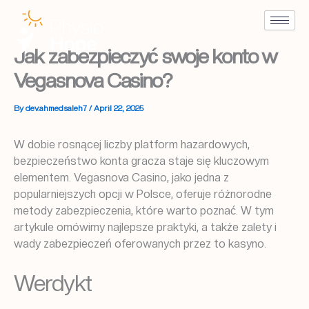
Skip
to
content
Jak zabezpieczyć swoje konto w
Vegasnova Casino?
By
dev.ahmedsaleh7
/
April 22, 2025
W dobie rosnącej liczby platform hazardowych,
bezpieczeństwo konta gracza staje się kluczowym
elementem. Vegasnova Casino, jako jedna z
popularniejszych opcji w Polsce, oferuje różnorodne
metody zabezpieczenia, które warto poznać. W tym
artykule omówimy najlepsze praktyki, a także zalety i
wady zabezpieczeń oferowanych przez to kasyno.
Werdykt