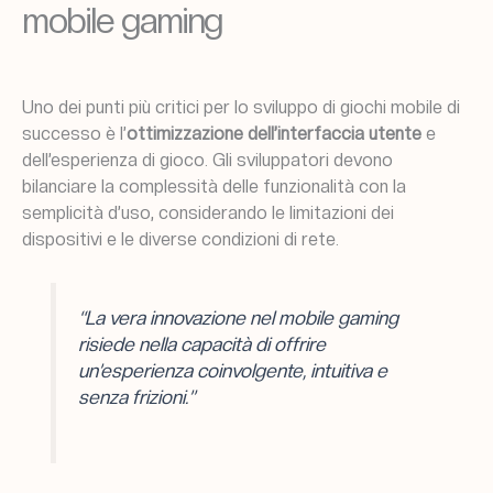
mobile gaming
Uno dei punti più critici per lo sviluppo di giochi mobile di
successo è l’
ottimizzazione dell’interfaccia utente
e
dell’esperienza di gioco. Gli sviluppatori devono
bilanciare la complessità delle funzionalità con la
semplicità d’uso, considerando le limitazioni dei
dispositivi e le diverse condizioni di rete.
“La vera innovazione nel mobile gaming
risiede nella capacità di offrire
un’esperienza coinvolgente, intuitiva e
senza frizioni.”