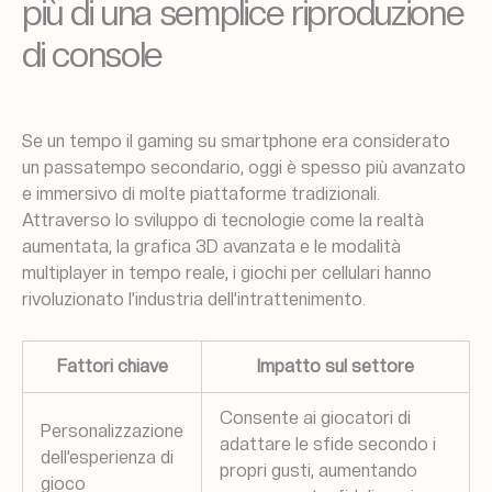
più di una semplice riproduzione
di console
Se un tempo il gaming su smartphone era considerato
un passatempo secondario, oggi è spesso più avanzato
e immersivo di molte piattaforme tradizionali.
Attraverso lo sviluppo di tecnologie come la realtà
aumentata, la grafica 3D avanzata e le modalità
multiplayer in tempo reale, i giochi per cellulari hanno
rivoluzionato l’industria dell’intrattenimento.
Fattori chiave
Impatto sul settore
Consente ai giocatori di
Personalizzazione
adattare le sfide secondo i
dell’esperienza di
propri gusti, aumentando
gioco