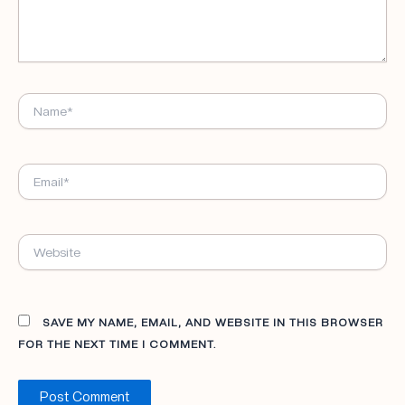
NAME*
EMAIL*
WEBSITE
SAVE MY NAME, EMAIL, AND WEBSITE IN THIS BROWSER
FOR THE NEXT TIME I COMMENT.