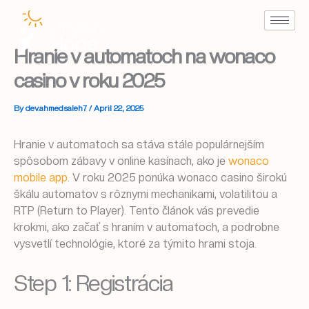
Skip
to
content
Hranie v automatoch na wonaco
casino v roku 2025
By
dev.ahmedsaleh7
/
April 22, 2025
Hranie v automatoch sa stáva stále populárnejším
spôsobom zábavy v online kasínach, ako je
wonaco
mobile app
. V roku 2025 ponúka wonaco casino širokú
škálu automatov s rôznymi mechanikami, volatilitou a
RTP (Return to Player). Tento článok vás prevedie
krokmi, ako začať s hraním v automatoch, a podrobne
vysvetlí technológie, ktoré za týmito hrami stoja.
Step 1: Registrácia