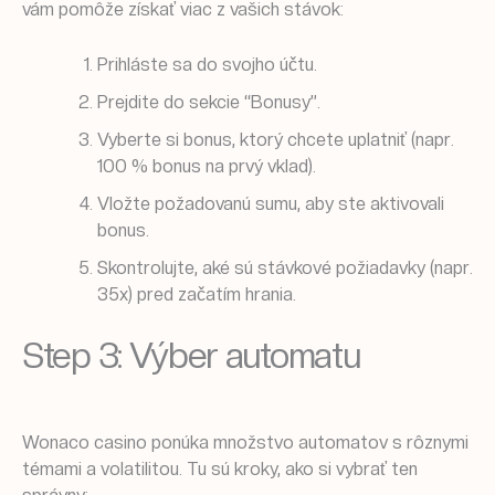
vám pomôže získať viac z vašich stávok:
Prihláste sa do svojho účtu.
Prejdite do sekcie “Bonusy”.
Vyberte si bonus, ktorý chcete uplatniť (napr.
100 % bonus na prvý vklad).
Vložte požadovanú sumu, aby ste aktivovali
bonus.
Skontrolujte, aké sú stávkové požiadavky (napr.
35x) pred začatím hrania.
Step 3: Výber automatu
Wonaco casino ponúka množstvo automatov s rôznymi
témami a volatilitou. Tu sú kroky, ako si vybrať ten