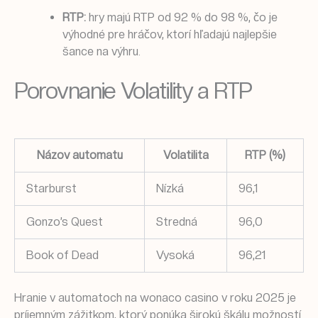
RTP:
hry majú RTP od 92 % do 98 %, čo je
výhodné pre hráčov, ktorí hľadajú najlepšie
šance na výhru.
Porovnanie Volatility a RTP
Názov automatu
Volatilita
RTP (%)
Starburst
Nízká
96,1
Gonzo’s Quest
Stredná
96,0
Book of Dead
Vysoká
96,21
Hranie v automatoch na wonaco casino v roku 2025 je
príjemným zážitkom, ktorý ponúka širokú škálu možností