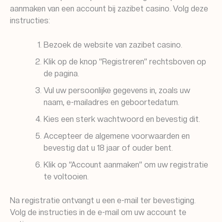
aanmaken van een account bij zazibet casino. Volg deze
instructies:
Bezoek de website van zazibet casino.
Klik op de knop “Registreren” rechtsboven op
de pagina.
Vul uw persoonlijke gegevens in, zoals uw
naam, e-mailadres en geboortedatum.
Kies een sterk wachtwoord en bevestig dit.
Accepteer de algemene voorwaarden en
bevestig dat u 18 jaar of ouder bent.
Klik op “Account aanmaken” om uw registratie
te voltooien.
Na registratie ontvangt u een e-mail ter bevestiging.
Volg de instructies in de e-mail om uw account te