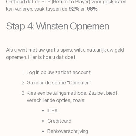
Onthoud dat de RTP (Return to Player) voor gokkasten
kan variëren, vaak tussen de
92%
en
98%
.
Stap 4: Winsten Opnemen
Als u wint met uw gratis spins, wilt u natuurlijk uw geld
opnemen. Hier is hoe u dat doet:
Log in op uw zazibet account.
Ga naar de sectie “Opnemen”.
Kies een betalingsmethode. Zazibet biedt
verschillende opties, zoals:
iDEAL
Creditcard
Bankoverschrijving