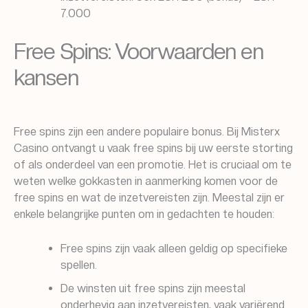
7.000
Free Spins: Voorwaarden en
kansen
Free spins zijn een andere populaire bonus. Bij Misterx
Casino ontvangt u vaak free spins bij uw eerste storting
of als onderdeel van een promotie. Het is cruciaal om te
weten welke gokkasten in aanmerking komen voor de
free spins en wat de inzetvereisten zijn. Meestal zijn er
enkele belangrijke punten om in gedachten te houden:
Free spins zijn vaak alleen geldig op specifieke
spellen.
De winsten uit free spins zijn meestal
onderhevig aan inzetvereisten, vaak variërend