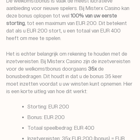
De welkomstbonus is vaak de meest lucratieve
aanbieding voor nieuwe spelers. Bij Misterx Casino kan
deze bonus oplopen tot wel
100% van uw eerste
storting
, tot een maximum van EUR 200. Dit betekent
dat als u EUR 200 stort, u een totaal van EUR 400
heeft om mee te spelen.
Het is echter belangrijk om rekening te houden met de
inzetvereisten. Bij Misterx Casino zijn de inzetvereisten
voor de welkomstbonus doorgaans
35x
de
bonusbedragen. Dit houdt in dat u de bonus 35 keer
moet inzetten voordat u uw winsten kunt opnemen. Hier
is een korte uitleg van hoe dit werkt:
Storting: EUR 200
Bonus: EUR 200
Totaal speelbedrag: EUR 400
Inzetvereisten: 35x EUR 200 (bonus) = EUR