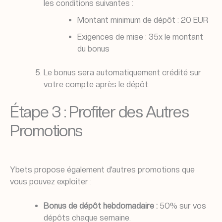
les conditions suivantes :
Montant minimum de dépôt : 20 EUR
Exigences de mise : 35x le montant
du bonus
Le bonus sera automatiquement crédité sur
votre compte après le dépôt.
Étape 3 : Profiter des Autres
Promotions
Ybets propose également d’autres promotions que
vous pouvez exploiter :
Bonus de dépôt hebdomadaire :
50% sur vos
dépôts chaque semaine.