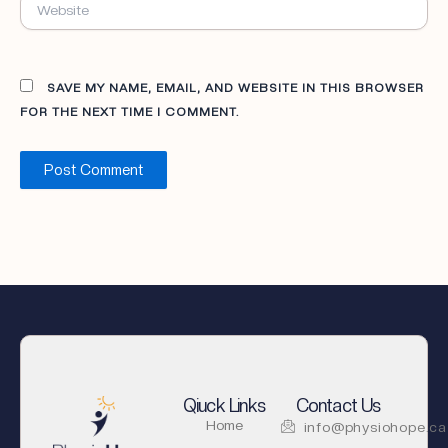
SAVE MY NAME, EMAIL, AND WEBSITE IN THIS BROWSER
FOR THE NEXT TIME I COMMENT.
Qiuck Links
Contact Us
Home
info@physiohope.ca