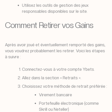
Utilisez les outils de gestion des jeux
responsables disponibles sur le site.
Comment Retirer vos Gains
Après avoir joué et éventuellement remporté des gains,
vous voudrez probablement les retirer. Voici les étapes
à suivre :
Connectez-vous à votre compte Ybets.
Allez dans la section « Retraits ».
Choisissez votre méthode de retrait préférée :
Virement bancaire
Portefeuille électronique (comme
Skrill ou Neteller)